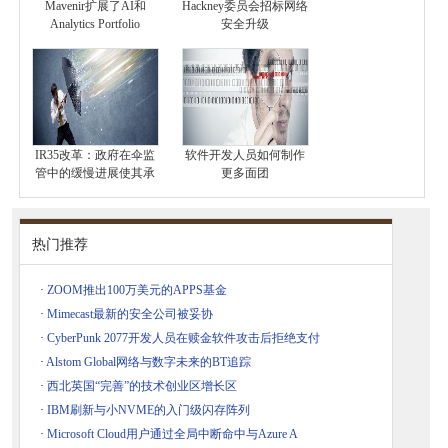
Mavenir扩展了AI和
Hackney委员会招标网络
Analytics Portfolio
安全升级
IR35改革：政府在伞监
软件开发人员如何制作
管中的缓慢进展使其承
更多面团
热门推荐
·
ZOOM推出100万美元的APPS基金
·
Mimecast最新的安全公司被妥协
·
Cyber​​Punk 2077开发人员在赎金软件攻击后拒绝支付
·
Alstom Global网络与数字未来的BT追踪
·
西北英国“完善”的技术创业区增长区
·
IBM刷新与小NVME的入门级闪存阵列
·
Microsoft Cloud用户通过全局中断命中与Azure A