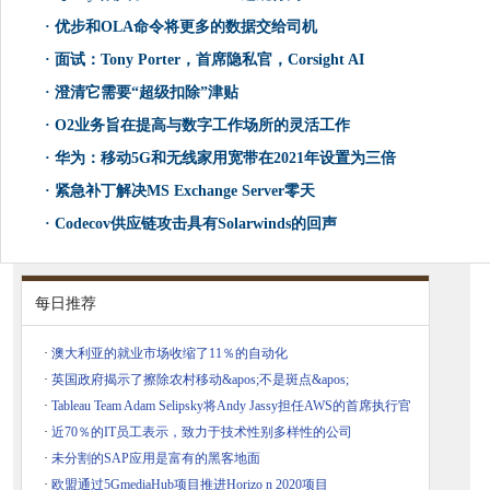
·
优步和OLA命令将更多的数据交给司机
·
面试：Tony Porter，首席隐私官，Corsight AI
·
澄清它需要“超级扣除”津贴
·
O2业务旨在提高与数字工作场所的灵活工作
·
华为：移动5G和无线家用宽带在2021年设置为三倍
·
紧急补丁解决MS Exchange Server零天
·
Codecov供应链攻击具有Solarwinds的回声
每日推荐
·
澳大利亚的就业市场收缩了11％的自动化
·
英国政府揭示了擦除农村移动&apos;不是斑点&apos;
·
Tableau Team Adam Selipsky将Andy Jassy担任AWS的首席执行官
·
近70％的IT员工表示，致力于技术性别多样性的公司
·
未分割的SAP应用是富有的黑客地面
·
欧盟通过5GmediaHub项目推进Horizo​​ n 2020项目