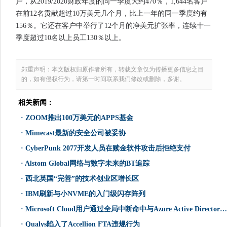
户，从2019/2020财政年度的同一季度大约470％，1,644名客户
在前12名贡献超过10万美元几个月，比上一年的同一季度约有
156％。它还在客户中举行了12个月的净美元扩张率，连续十一
季度超过10名以上员工130％以上。
郑重声明：本文版权归原作者所有，转载文章仅为传播更多信息之目
的，如有侵权行为，请第一时间联系我们修改或删除，多谢。
相关新闻：
·
ZOOM推出100万美元的APPS基金
·
Mimecast最新的安全公司被妥协
·
Cyber​​Punk 2077开发人员在赎金软件攻击后拒绝支付
·
Alstom Global网络与数字未来的BT追踪
·
西北英国“完善”的技术创业区增长区
·
IBM刷新与小NVME的入门级闪存阵列
·
Microsoft Cloud用户通过全局中断命中与Azure Active Directory问题相关联
·
Qualys陷入了Accellion FTA违规行为