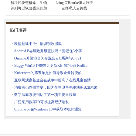
解决区块链概念：生物
Laing O'Rourke澳大利亚
识别可以恢复丢失的加
选择私人云路线
热门推荐
·
欧盟创建中央生物识别数据库
·
Android P会导致升级更快吗？要记住3个字
·
Qumulo升级混合闪存混合云C系列与C-72T
·
Buggy Win10 1709累计更新KB 4074588 Redlini
·
Kubernetes的第五年是如何导致企业转变的
·
互联网观察基金会在战争中提高了在线儿童色情
·
消费者仍然很重要，因为荷兰卫星先驱地图B2B未来
·
数字法庭系统到达了第一项主要里程碑
·
广泛采用数字ID可以提高经济增长
·
Chrome 68在Windows 10中获取本机的通知