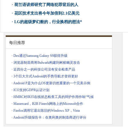
·
荷兰语讲师研究了网络犯罪背后的人
·
花区技术支出将今年加倍到2.1亿美元
·
LG的超级梦幻般的，行业换档的想法*
每日推荐
·
Dex通过Samsung Galaxy S9获得升级
·
浏览器制造商将Bulwark构建到树桩幽灵攻击
·
近四分之一的科技公司没有安全检查产品
·
3个巨大方式Android的手势导航才变得更好
·
Android P是为什么OS更新仍然重要的一个完美示例
·
ICO支持GDPR认证计划
·
HMRC对IR35在线状态检查工具的辩护作用作响“气候
·
Mastercard，B2B Fintech网络上的Microsoft合作
·
Firefox调用它退出陈旧的Windows XP，Vista
·
Android升级报告卡：在奥利奥的制造商进行评分