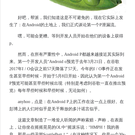
好吧，帮派，我们知道这是不可避免的，现在它实际上发
生了：在Android的土地上，我们正式谈论第一个P泄漏流。
嘿，可能会更糟。等到开发人员开始在他们的设备上获得
p。
然而，在所有严重性中，Android P都越来越接近其实际到
来。第一个开发人员“Android o预览于去年3月21日，在谷歌
2017年I / O会议之前57天降落了57天。今年的I / O事件正在发
生甚至早些时候 - 开始于5月8日开始 - 因此认为第一个Android
P预览可能甚至早些时候出现（特别是考虑到谷歌一直在推出预
览）每年早些时候和早些时候，无论如何）。
anyhoo，点是：在Android P上的工作在这一点上很好。在
彭博上的人们对似乎是关于释放的多汁谣言似乎。
这篇文章制造了一堆耸人听闻的声称索赔 - 声称，在表面
上，让你坐在摇摇晃晃的OL中“摇滚乐说：“HMPH！我的善
良，那是一些丑闻ScuttleButt！“（在这种情况下，你是一个30s-