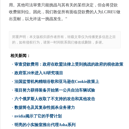
用。其他司法审查只能挑战与其有关的某些决定，但会将贷款
收费留到位。因此，我们敦促所有面临贷款费的人为LCJREU做
出贡献，以允许这一挑战发生。“
郑重声明：本文版权归原作者所有，转载文章仅为传播更多信息之目
的，如有侵权行为，请第一时间联系我们修改或删除，多谢。
相关新闻：
·
审查贷款费用：政府在欧盟法律上受到挑战的政府的税收政策
·
政府泵20米进入AI研究项目
·
法国监管机构精细谷歌和亚马逊在Cookie政策上
·
项目努力获得装备开始第一公共自治车辆试验
·
六个俄罗斯人收取了不支持的攻击和其他攻击
·
数据筒仓及其复杂性扼杀业务潜力
·
nvidia揭示了它的手臂计划
·
明亮的小实验室推出代理Asha系列