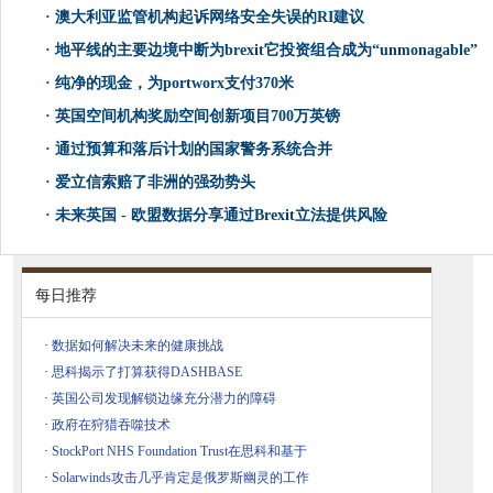
·
澳大利亚监管机构起诉网络安全失误的RI建议
·
地平线的主要边境中断为brexit它投资组合成为“unmonagable”
·
纯净的现金，为portworx支付370米
·
英国空间机构奖励空间创新项目700万英镑
·
通过预算和落后计划的国家警务系统合并
·
爱立信索赔了非洲的强劲势头
·
未来英国 - 欧盟数据分享通过Brexit立法提供风险
每日推荐
·
数据如何解决未来的健康挑战
·
思科揭示了打算获得DASHBASE
·
英国公司发现解锁边缘充分潜力的障碍
·
政府在狩猎吞噬技术
·
StockPort NHS Foundation Trust在思科和基于
·
Solarwinds攻击几乎肯定是俄罗斯幽灵的工作