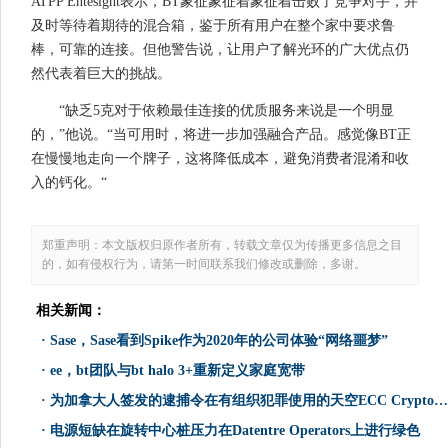
ATPP Entesight表示，BT象征象征着象征着击败了竞争对手，并
及时等待着期待的混合箱，鉴于所有用户在整个家中要求鲁
棒，可靠的连接。但他警告说，让用户了解光环的广大优点仍
然代表着巨大的挑战。
“缺乏5克对于依赖最佳连接的优质服务来说是一个明显
的，”他说。“当可用时，将进一步加强融合产品。感觉像BT正
在慢慢地走向一个牌子，这将降低成本，避免消费者混淆和收
入的钙化。“
郑重声明：本文版权归原作者所有，转载文章仅为传播更多信息之目
的，如有侵权行为，请第一时间联系我们修改或删除，多谢。
相关新闻：
·
Sase，Sase看到Spike作为2020年的公司体验“网络噩梦”
·
ee，bt团队与bt halo 3+重新定义家庭宽带
·
为加拿大人签发的逮捕令在有组织犯罪使用的天空ECC Cryptophone网络背后发出
·
电源短缺在旋转中心桩压力在Datentre Operators上进行绿色