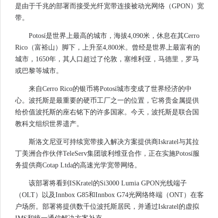
是由于千兆的部署而接受光纤宽带连接被动光网络（GPON）宽
带。
Potosí是世界上最高的城市，海拔4,090米，休息在其Cerro
Rico（富裕山）脚下，上升至4,800米。曾经是世界上最富有的
城市，1650年，其人口超过了伦敦，塞维利亚，马德里，罗马
或巴黎等城市。
来自Cerro Rico的银币将Potosí城市变成了世界经济的中
心。波托斯是最重要的硬币工厂之一的位置，它将贵金属提供
给价值波托斯的座右铭下的许多国家。今天，波托斯是联合国
教科文组织世界遗产。
斯洛文尼亚可持续宽带接入解决方案提供商Iskratel与其拉
丁美洲合作伙伴TeleServ集团玻利维亚合作，正在实施Potosí服
务提供商Cotap Ltda的高速光学宽带网络。
该部署将看到ISKratel的Si3000 Lumia GPON光线端子
（OLT）以及Innbox G85和Innbox G74光网络终端（ONT）在客
户场所。部署将提供数千位波托斯居民，并通过Iskratel的虚拟