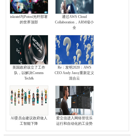
iskratel与Potosí光纤部署
通过AWS Cloud
的世界顶部
Collaboration，ARM缩小
全
英国政府设立了工作
Re：发明2020：AWS
队，以解决Comms
CEO Andy Jassy重新定义
Tech&
混合云
AI委员会建议政府做人
爱立信进入网络管弦乐
工智能下降
运行和自动化的工业势