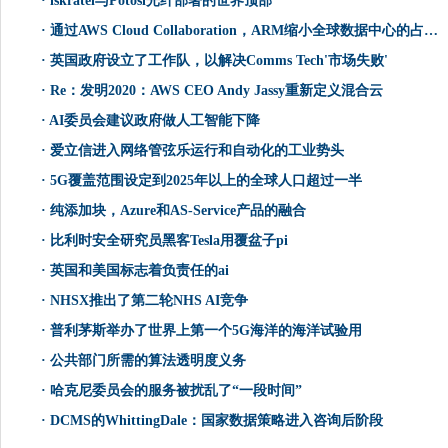
·
iskratel与Potosí光纤部署的世界顶部
·
通过AWS Cloud Collaboration，ARM缩小全球数据中心的占地面积
·
英国政府设立了工作队，以解决Comms Tech'市场失败'
·
Re：发明2020：AWS CEO Andy Jassy重新定义混合云
·
AI委员会建议政府做人工智能下降
·
爱立信进入网络管弦乐运行和自动化的工业势头
·
5G覆盖范围设定到2025年以上的全球人口超过一半
·
纯添加块，Azure和AS-Service产品的融合
·
比利时安全研究员黑客Tesla用覆盆子pi
·
英国和美国标志着负责任的ai
·
NHSX推出了第二轮NHS AI竞争
·
普利茅斯举办了世界上第一个5G海洋的海洋试验用
·
公共部门所需的算法透明度义务
·
哈克尼委员会的服务被扰乱了“一段时间”
·
DCMS的WhittingDale：国家数据策略进入咨询后阶段