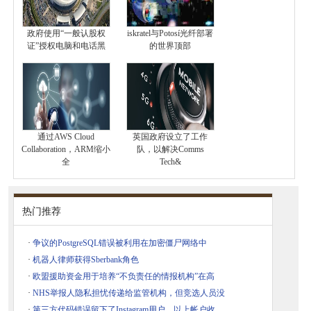
政府使用“一般认股权
iskratel与Potosí光纤部署
证”授权电脑和电话黑
的世界顶部
通过AWS Cloud
英国政府设立了工作
Collaboration，ARM缩小
队，以解决Comms
全
Tech&
热门推荐
·
争议的PostgreSQL错误被利用在加密僵尸网络中
·
机器人律师获得Sberbank角色
·
欧盟援助资金用于培养“不负责任的情报机构”在高
·
NHS举报人隐私担忧传递给监管机构，但竞选人员没
·
第三方代码错误留下了Instagram用户，以上帐户收