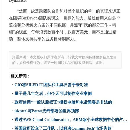
Dynatrace。
“然而，缺乏跨团队合作和对整个组织的单一的真理来源正
在阻碍BizDevops团队实现这一目标的能力。通过使用来自多个
监控和分析解决方案的不同数据，并遵守“我的部分工作 - 精
细”的观点，每年浪费数百小时，数百万美元，而不是通过精
确，整体支持共享的业务目标洞察力。
郑重声明：本文版权归原作者所有，转载文章仅为传播更多信息之目
的，如有侵权行为，请第一时间联系我们修改或删除，多谢。
相关新闻：
·
CIO将SILED IT团队和工具归咎于未对准
·
量子是几年之后，但今天可以制作商业案例
·
政府使用“一般认股权证”授权电脑和电话黑客是非法的
·
iskratel与Potosí光纤部署的世界顶部
·
通过AWS Cloud Collaboration，ARM缩小全球数据中心的占地面积
·
英国政府设立了工作队，以解决Comms Tech'市场失败'