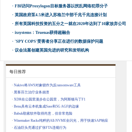
·
FBI访问Proxylogon目标服务器以扰乱网络犯罪分子
·
英国政府泵4.5米进入苏格兰中部千兆千兆连接计划
·
所有英国科技投资的五分之一就在2020年达到了10家放弃公司
·
ixsystems：Truenas获得超融合
·
'SPY COPS'受害者分享正在进行的数据保护问题
·
议会法案创建英国先进的研究和发明机构
每日推荐
·
Nakivo将AWS对象锁作为反ransomware工具
·
黑客芬兰治疗业务崩溃
·
XDR在公园里漫步在公园里，为阿斯顿马丁F1
·
Benu具有云本机集成Sase和5G AGF的边缘
·
Babuk勒索软件取得尚意，但非常危险
·
Winemaker Racks纯粹的All-NVME全闪光，用于快速SAP响应
·
石油巨头壳通过扩张FTA违规行为