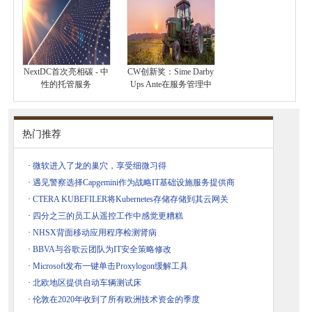
NextDC首次亮相碳 - 中
CW创新奖：Sime Darby
性的托管服务
Ups Ante在服务管理中
热门推荐
·
微软进入了龙的巢穴，享受细微习得
·
遇见警察选择Capgemini作为战略IT基础设施服务提供商
·
CTERA KUBEFILER将Kubernetes存储存储到其云网关
·
四分之三的员工从遥控工作中感觉更糟糕
·
NHSX背面移动应用程序检测肾病
·
BBVA与谷歌云团队为IT安全策略修改
·
Microsoft发布一键单击Proxylogon缓解工具
·
北欧地区提供自动车辆测试床
·
伦敦在2020年收到了所有欧洲技术资金的季度