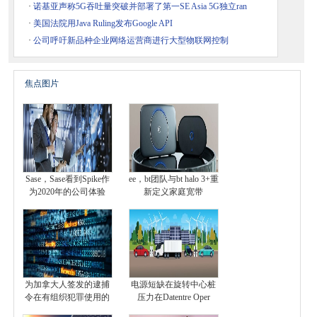
·
诺基亚声称5G吞吐量突破并部署了第一SE Asia 5G独立ran
·
美国法院用Java Ruling发布Google API
·
公司呼吁新品种企业网络运营商进行大型物联网控制
焦点图片
Sase，Sase看到Spike作
ee，bt团队与bt halo 3+重
为2020年的公司体验
新定义家庭宽带
为加拿大人签发的逮捕
电源短缺在旋转中心桩
令在有组织犯罪使用的
压力在Datentre Oper