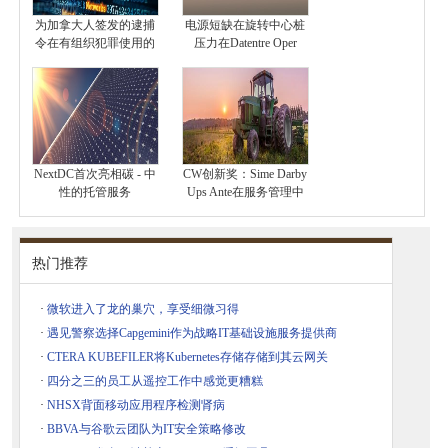
为加拿大人签发的逮捕
电源短缺在旋转中心桩
令在有组织犯罪使用的
压力在Datentre Oper
NextDC首次亮相碳 - 中
CW创新奖：Sime Darby
性的托管服务
Ups Ante在服务管理中
热门推荐
·
微软进入了龙的巢穴，享受细微习得
·
遇见警察选择Capgemini作为战略IT基础设施服务提供商
·
CTERA KUBEFILER将Kubernetes存储存储到其云网关
·
四分之三的员工从遥控工作中感觉更糟糕
·
NHSX背面移动应用程序检测肾病
·
BBVA与谷歌云团队为IT安全策略修改