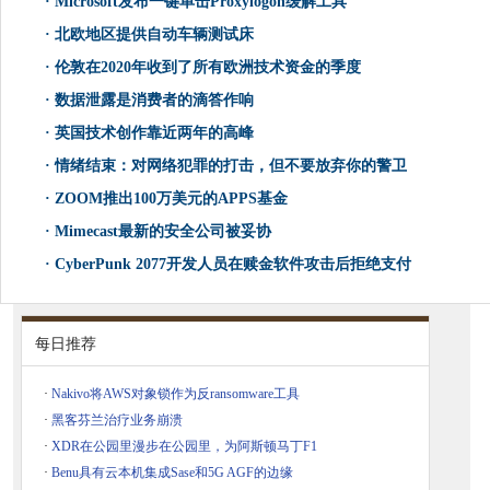
·
Microsoft发布一键单击Proxylogon缓解工具
·
北欧地区提供自动车辆测试床
·
伦敦在2020年收到了所有欧洲技术资金的季度
·
数据泄露是消费者的滴答作响
·
英国技术创作靠近两年的高峰
·
情绪结束：对网络犯罪的打击，但不要放弃你的警卫
·
ZOOM推出100万美元的APPS基金
·
Mimecast最新的安全公司被妥协
·
Cyber​​Punk 2077开发人员在赎金软件攻击后拒绝支付
每日推荐
·
Nakivo将AWS对象锁作为反ransomware工具
·
黑客芬兰治疗业务崩溃
·
XDR在公园里漫步在公园里，为阿斯顿马丁F1
·
Benu具有云本机集成Sase和5G AGF的边缘