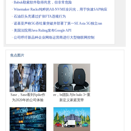
·
Babuk勒索软件取得尚意，但非常危险
·
Winemaker Racks纯粹的All-NVME全闪光，用于快速SAP响应
·
石油巨头壳通过扩张FTA违规行为
·
诺基亚声称5G吞吐量突破并部署了第一SE Asia 5G独立ran
·
美国法院用Java Ruling发布Google API
·
公司呼吁新品种企业网络运营商进行大型物联网控制
焦点图片
Sase，Sase看到Spike作
ee，bt团队与bt halo 3+重
为2020年的公司体验
新定义家庭宽带