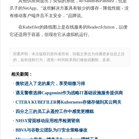
其他供应商提出了类似的系统，即Nasuni和Panzura，也是
爪子的NetApp。“这些解决方案具有较少的缓存 - 降低性能 - 没
有移动客户端并且不太安全，”品牌说。
在Kubefiler的路线图上是在线服务的ReadectIchition，以便
它还适用于容器，但现在它从虚拟机运行。
郑重声明：本文版权归原作者所有，转载文章仅为传播更多信息之目
的，如有侵权行为，请第一时间联系我们修改或删除，多谢。
相关新闻：
·
微软进入了龙的巢穴，享受细微习得
·
遇见警察选择Capgemini作为战略IT基础设施服务提供商
·
CTERA KUBEFILER将Kubernetes存储存储到其云网关
·
四分之三的员工从遥控工作中感觉更糟糕
·
NHSX背面移动应用程序检测肾病
·
BBVA与谷歌云团队为IT安全策略修改