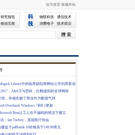
设为首页
收藏本站
研究报告
物联科技
通信技术
移动互联
消费电子
技术前沿
荐
geMagick Library中的临界缺陷将网站公开到黑客攻
 2017：AlteCE与思科，红帽虚拟的全球网络
发现，存储失败了商业作为数据气球
soft Overhauls Windows 7和8.1更新 -
icrosoft Beta让工人在不编码的情况下建立
采访：Ian Turfrey，英国医疗协会
覆盆子pi样artik 10价格高于149.99美元
将每小时租车连接到IOT