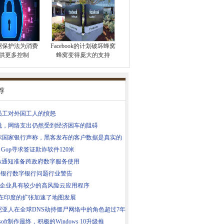
据保护法为消费
Facebook的计划破坏蜂窝
供更多控制
蜂窝变得庞大的支持
荐
员工对外国工人的愤怒
说，网络支出仍然受到经济困车的阻碍
尔国家银行声称，黑客发布的客户数据是真实的
se Gop寻求签证欺诈软件120米
.uk通知准备跨政府数字服务使用
yds银行数字银行问题行业警告
AC企业具有较少的高风险云应用程序
le在印度的扩张加速了地图发展
尼亚人在全球DNS劫持僵尸网络中的角色超过7年
osoft制作最终，积极的Windows 10升级推