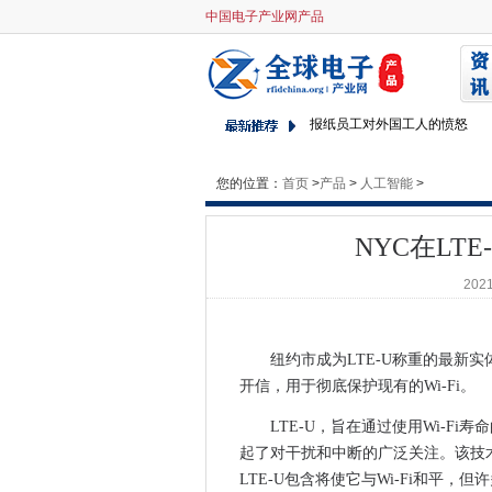
中国电子产业网产品
NYC在LTE-U中的开放信中的
ImageMagick Librar
美国房子禁止雅虎邮件，谷歌
报纸员工对外国工人的愤怒
Apple Patches易受攻击的操作
您的位置：
首页
>
MWC 2017：AlteCE与思
产品
>
人工智能
>
当你开过星球大战和着名艺术
NYC在LT
思科说，网络支出仍然受到经
Mozilla希望我们首先透露
2021
调查发现，存储失败了商业作
Lenovo在预安装的支持工具
纽约市成为LTE-U称重的最新
卡塔尔国家银行声称，黑客发
开信，用于彻底保护现有的Wi-Fi。
美国学院承认将28,000美元
Microsoft Overhauls Wi
LTE-U，旨在通过使用Wi-F
NVIDIA主要淡化谷歌的AI芯片
起了对干扰和中断的广泛关注。该技
LTE-U包含将使它与Wi-Fi和平
House Gop寻求签证欺诈软件1