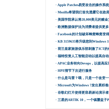
福特投资人工智能启动以提高
·
Apple Patches易受攻击的操作系统
伦敦IT公司试图增加工作者多
·
Mozilla希望我们首先透露它在
Kaminario将K2 All-Fla
·
美国学院承认将28,000美元的赎
爱沙尼亚人在全球DNS劫持僵
APAC业务转向Devops，以
·
欧洲数据保护法为消费者提供更多
在2017年的IT安全性和数据
·
Facebook的计划破坏蜂窝蜂窝
FOI请求揭示了伦敦当地议会
·
KB 3159635将升级您到Windows 
Microsoft制作最终，积极的Win
·
荷兰皇家旅游俱乐部刺激了ICT的
HPE情节下次进行服务
·
福特投资人工智能启动以提高自动
IWM Digitises Spectral
·
APAC业务转向Devops，以提高
今天的计算学徒是业务 - 今天
·
HPE情节下次进行服务
RSAC17：微软表示，网络防
·
什么是马雷？哦，只是一个改变一
什么是马雷？哦，只是一个改
·
Microsoft为Windows 7发出累积
春季预算推进5G战略和宽带资
印度部长为Apple商店持有希望
·
谷歌幻灯片使得更容易谈论演示者
投资行业将在2021年在AI上
·
三星的ARTIK 10，一个镇覆盆子
Microsoft为Windows 7发出