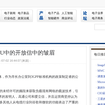
皱眉
电子新闻
电子新品
电子产品
人工智能
电子业界
y中的临界缺陷将网站公开到黑客攻击
行业动态
政策法规
智能硬件
商业评论
电子商务
应用引擎在恶意软件担忧
系统X Git版本
科，红帽虚拟的全球网络
时，你会得到什么？此算法可以显示您
E-U中的开放信中的皱眉
济困车的阻碍
每日推
它在政府黑客中发现的任何脆弱性
-07-02 16:44:07 [来源]：
为数据气球
·
Ima
中修补严重缺陷
击
·
MWC
·
调查
实体，作为市长办公室到3GPP标准机构的政策制定者的公
布的客户数据是真实的
·
Micro
的赎金支付给网络攻击者
·
新的M
ndows 7和8.1更新 - 但请勿将其称为服务包
i寿命的未经许可的频段来获取负载现有网络的载波技术，引
·
CIO
挑战
术的发明人，高通公司和爱立信，并且运营商坚持认为
·
三星的
，但许多其他人从电缆行业到谷歌和微软的功能表达了严重的
20米
·
赫兹