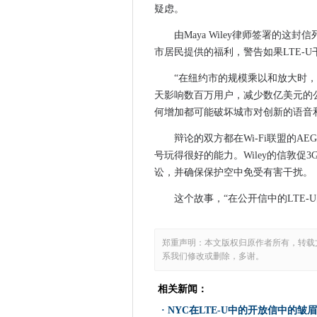
疑虑。
欧洲数据保护法为消费者提供
新的Microsoft Beta让
由Maya Wiley律师签署的这
英特尔希望用Type-C连接器
市居民提供的福利，警告如果LTE-
Gov.uk通知准备跨政府数字服
“在纽约市的规模乘以和放大时，
Facebook的计划破坏蜂窝蜂
天影响数百万用户，减少数亿美元的公
CIO采访：Ian Turfrey，英国
何增加都可能破坏城市对创新的语音
英国数字战略突出了关键问题
辩论的双方都在Wi-Fi联盟的A
Lloyds银行数字银行问题行业
号玩得很好的能力。Wiley的信敦促3
KB 3159635将升级您到Windo
讼，并确保保护空中免受有害干扰。
三星的覆盆子pi样artik 10价格
这个故事，“在公开信中的LTE-U的
美国国防部正在扩大其与技术
APAC企业具有较少的高风险
荷兰皇家旅游俱乐部刺激了IC
郑重声明：本文版权归原作者所有，转载
系我们修改或删除，多谢。
赫兹将每小时租车连接到IOT
Oculus Rift是最糟糕的技术
相关新闻：
Apple在印度的扩张加速了地
·
NYC在LTE-U中的开放信中的皱眉