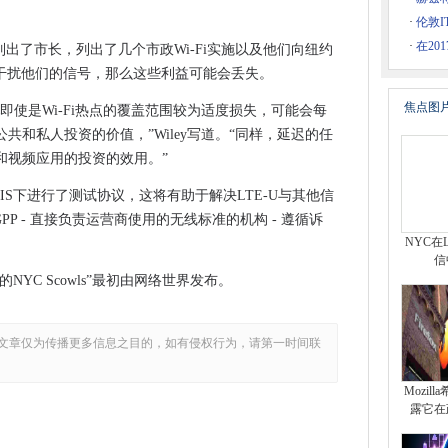
更多控制
·
伦敦
工人在不编码的情况下建立自己的应用程序
·
在20
封信列出了市长，列出了几个市政Wi-Fi实施以及他们向纽约
取代耳机插孔
U干扰他们的信号，那么这些利益可能会丢失。
务使用
焦点图
即使是Wi-Fi热点的覆盖范围较为适度损失，可能会每
窝变得庞大的支持
共和私人投资的价值，”Wiley写道。“同样，延迟的任
医疗协会
和视频应用的投资的效用。”
，但缺乏可衡量的目标
EGIS下进行了测试协议，这将有助于解决LTE-U与其他信
警告
GPP - 直接负责运营商使用的无线标准的机构 - 遵循诉
ws 10版本1511
NYC在
高于149.99美元
信
NYC Scowls”最初由网络世界发布。
初创公司的努力
云应用程序
T的创新和更新
文章仅为传播更多信息之目的，如有侵权行为，请第一时间联
Mozil
小工具推出
露它在
图发展