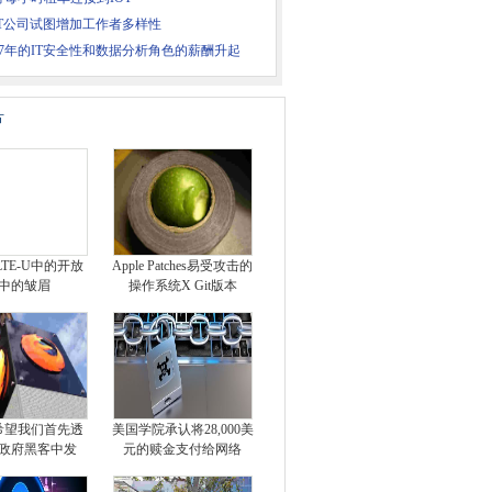
IT公司试图增加工作者多样性
17年的IT安全性和数据分析角色的薪酬升起
片
LTE-U中的开放
Apple Patches易受攻击的
中的皱眉
操作系统X Git版本
la希望我们首先透
美国学院承认将28,000美
政府黑客中发
元的赎金支付给网络