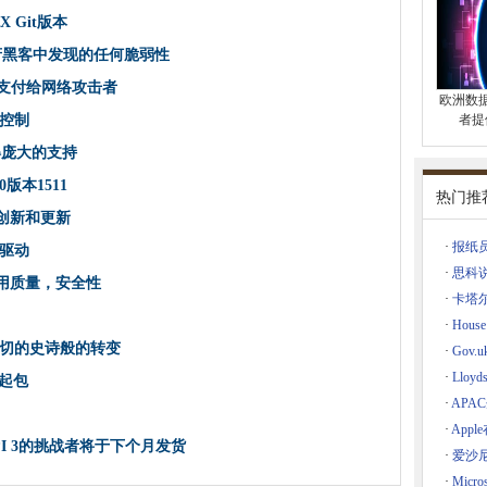
自动驱动
X Git版本
样性
政府黑客中发现的任何脆弱性
sh升级到Gen6，并使用新的控制器CPU
金支付给网络攻击者
尸网络中的角色超过7年
欧洲数
提高应用质量，安全性
控制
者提
分析角色的薪酬升起
变得庞大的支持
在伦敦的数据中心变化的胃口
10版本1511
热门推
dows 10升级推
创新和更新
·
报纸
驱动
ogic磁带档案中的巨大集合
·
思科
应用质量，安全性
至关重要
·
卡塔
守涉及各种各期的社会
·
Hou
切的史诗般的转变
·
Gov
变一切的史诗般的转变
·
Llo
卷起包
金
·
AP
·
App
花28亿美元，预计将削减一百万个工作岗位
PI 3的挑战者将于下个月发货
·
爱沙
累积卷起包
·
Micr