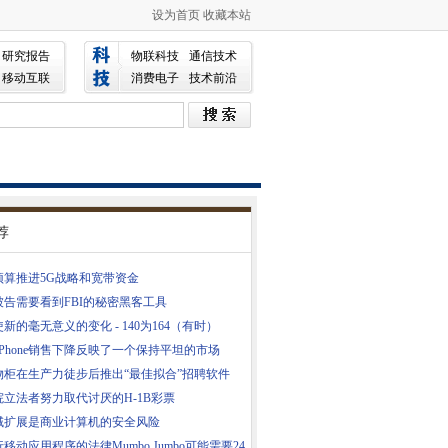
设为首页
收藏本站
研究报告
物联科技
通信技术
移动互联
消费电子
技术前沿
荐
预算推进5G战略和宽带资金
被告需要看到FBI的秘密黑客工具
新的毫无意义的变化 - 140为164（有时）
iPhone销售下降反映了一个保持平坦的市场
物柜在生产力徒步后推出“最佳拟合”招聘软件
院立法者努力取代讨厌的H-1B彩票
域扩展是商业计算机的安全风险
移动应用程序的法律Mumbo Jumbo可能需要24