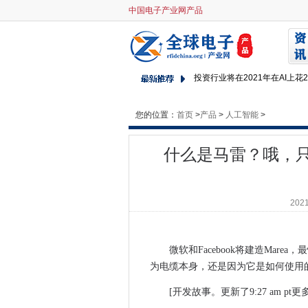
中国电子产业网产品
什么是马雷？哦，只是一个改
春季预算推进5G战略和宽带资
印度部长为Apple商店持有希望
投资行业将在2021年在AI上
Microsoft为Windows 7发出
刑事被告需要看到FBI的秘密黑
您的位置：
首页
>
产品
>
人工智能
>
研究人员破解了Cryptxxx赎
Ukgovcamp在第10年吸引了
什么是马雷？哦，
谷歌幻灯片使得更容易谈论演
推特使新的毫无意义的变化 - 1
伦敦西北医疗保健NHS信任患
2021
Apple Icloud和Gmail黑客
三星的ARTIK 10，一个镇覆
微软和Facebook将建造Mar
Q1的iPhone销售下降反映了
为电缆本身，还是因为它是如何使用
阿里巴巴在澳大利亚开设Datac
[开发故事。更新了9:27 am pt
三星的智能机器人可以回答问