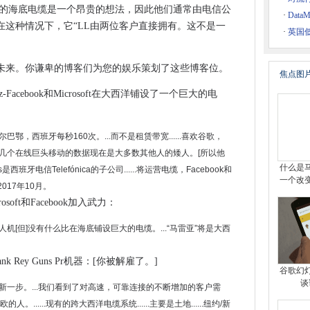
id设备有风险
英里的海底电缆是一个昂贵的想法，因此他们通常由电信公
·
Dat
最佳拟合”招聘软件
在这种情况下，它“LL由两位客户直接拥有。这不是一
·
英国
何具有功能
未来。你谦卑的博客们为您的娱乐策划了这些博客位。
焦点图
感染了近100万台电脑
rtz-Facebook和Microsoft在大西洋铺设了一个巨大的电
1B彩票
lesforce中断
，西班牙每秒160次。...而不是租赁带宽......喜欢谷歌，
商必须在生存中进行多样化，警告451研究
...只有几个在线巨头移动的数据现在是大多数其他人的矮人。[所以他
ropbox业务
什么是
是西班牙电信Telefónica的子公司......将运营电缆，Facebook和
全风险
一个改
计2017年10月。
158988将构建号标记为14342.1001
rosoft和Facebook加入武力：
高空无人机[但]没有什么比在海底铺设巨大的电缆。...“马雷亚”将是大西
盲人的可耐磨物
o Jumbo可能需要24小时才能阅读
ank Rey Guns Pr机器：[你被解雇了。]
交付尽管风险
谷歌幻
谈
一步。...我们看到了对高速，可靠连接的不断增加的客户需
欧的人。......现有的跨大西洋电缆系统......主要是土地......纽约/新