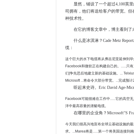
高通公司缺陷将数百万个Andro
显然，铺设了一个超过4,100
脚储物柜在生产力徒步后推出“
司拥有，他们将送给客户的带宽。但
种技术性。
在数字超市的未来，协作将如
有荷兰数字妄想吗？
在它的博客文章中，博主看到了
HTTPS劫持点击欺诈僵尸网络
什么是冰淇淋？Cade Metz Repo
众议院立法者努力取代讨厌的H-
缆：
这是fud！遗留供应商一定会跳上Sa
这个巨大的水下电缆将从弗吉尼亚延伸到毕尔巴鄂
不断增长的多云需求意味着提供
Facebook和微软正在构建自己的。...
aller小组在欧洲AWS云中部署D
们]争先恐后地建立新的基础设施。... Telxius
顶级域扩展是商业计算机的安
Microsoft ...将命令大部分带宽。...完成预
Windows 10 Beta补丁KB 3
听起来史诗。Eric David Age-Mic
GSMA呼吁全球5G议程
Facebook可能很难在工作中......它的
启动使用AT＆T无线，以增强
洋中最高容量的潜艇电缆。
对流行移动应用程序的法律Mumb
在哪里的企业角？Microsoft“S Fr
家庭办公室充满紧急服务网络
谷歌I / O 2016：活博客
今天我们很高兴地宣布全球云基础设施的最新
求。...Marea将是......第一个将美国连接到南
Facebook在英国雇用了500人