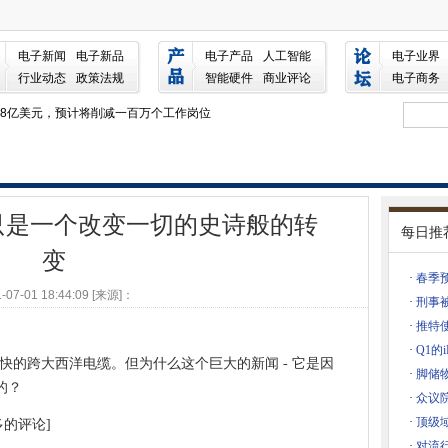
变一切的史诗般的转变
金
电子新闻
电子新品
电子产品
人工智能
电子业界
行业动态
政策法规
智能硬件
商业评论
电子商务
花28亿美元，预计将削减一百万个工作岗位
累积卷起包
客工具
金软件的新版本
记录考勤
只是一个改变一切的史诗般的转
每日推
示者
变
40为164（有时）
·
春季
者流量掌握
-07-01 18:44:09 [来源]：
·
刑事
在监狱中获得18个月
·
推特使
盆子PI 3的挑战者将于下个月发货
·
Q1的
ea，最快的跨大西洋电缆。但为什么这个巨大的新闻 - 它是因
·
脚储
一个保持平坦的市场
的？
·
众议
eRe
·
顶级
更多的评论]
题并成为保安
·
对流行