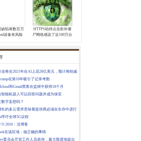
司缺陷将数百万
HTTPS劫持点击欺诈僵
roid设备有风险
尸网络感染了近100万台
荐
业将在2021年在AI上花28亿美元，预计将削减
ovcamp在第10年吸引了记录考勤
e Icloud和Gmail黑客在监狱中获得18个月
的智能机器人可以回答问题并成为保安
兰数字妄想吗？
增长的多云需求意味着提供商必须在生存中进行
A呼吁全球5G议程
/ O 2016：活博客
ebook在该区域：做正确的事情
nsley委员会尽管工作人员咨询，最大限度地提出