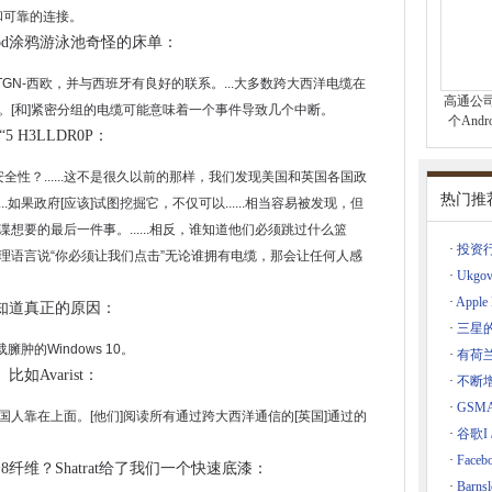
性和可靠的连接。
据分析更容易
wood涂鸦游泳池奇怪的床单：
的事情
. TGN-西欧，并与西班牙有良好的联系。...大多数跨大西洋电缆在
高通公
。[和]紧密分组的电缆可能意味着一个事件导致几个中断。
个And
 H3LLDR0P：
oks很热，贸易展示不是
于安全性？......这不是很久以前的那样，我们发现美国和英国各国政
热门推
人员咨询，最大限度地提出了移动应用程序
如果政府[应该]试图挖掘它，不仅可以......相当容易被发现，但
员会在电子商务中消除地理博中的一种方法
要的最后一件事。......相反，谁知道他们必须跳过什么篮
·
投资行
理语言说“你必须让我们点击”无论谁拥有电缆，那会让任何人感
遗留以推动数字业务举措的成本。
·
Ukg
R等等
·
Appl
知道真正的原因：
键
·
三星
动驾驶汽车采用
肿的Windows 10。
·
有荷
Avarist：
络
·
不断
推动了医疗保健认知计算的上行
·
GSM
人靠在上面。[他们]阅读所有通过跨大西洋通信的[英国]通过的
·
谷歌I 
，说传入迈克菲头
·
Fac
的无人机上设立咨询小组
降8纤维？Shatrat给了我们一个快速底漆：
·
Bar