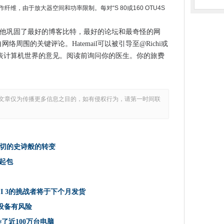
看到比人类的人更好
纤维，由于放大器空间和功率限制。每对“S 80或160 OTU4S
变一切的史诗般的转变
金
gs，他巩固了最好的博客比特，最好的论坛和最奇怪的网
网络周围的关键评论。Hatemail可以被引导至@Richi或
花28亿美元，预计将削减一百万个工作岗位
表计算机世界的意见。阅读前询问你的医生。你的旅费
累积卷起包
客工具
金软件的新版本
文章仅为传播更多信息之目的，如有侵权行为，请第一时间联
记录考勤
示者
40为164（有时）
切的史诗般的转变
者流量掌握
卷起包
在监狱中获得18个月
盆子PI 3的挑战者将于下个月发货
一个保持平坦的市场
PI 3的挑战者将于下个月发货
eRe
d设备有风险
题并成为保安
了近100万台电脑