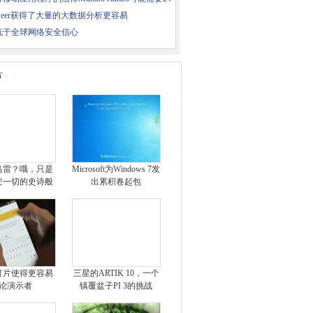
aMeer获得了大量的大数据分析更容易
低于全球网络安全信心
片
马雷？哦，只是
Microsoft为Windows 7发
变一切的史诗般
出累积卷起包
灯片使得更容易
三星的ARTIK 10，一个
论演示者
镇覆盆子PI 3的挑战