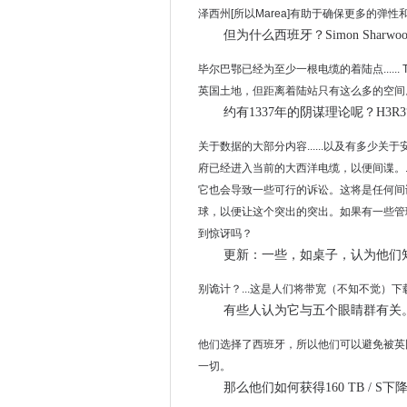
泽西州[所以Marea]有助于确保更多的弹
DataMeer获得了大量的大数
但为什么西班牙？Simon Shar
ARM获取顶端以加入眼睛
Facebook在该区域：做正确
毕尔巴鄂已经为至少一根电缆的着陆点.....
英国土地，但距离着陆站只有这么多的空间
智能机推动以加速业务
约有1337年的阴谋理论呢？H3R3“5
英国低于全球网络安全信心
Mingis关于Tech：MacBo
关于数据的大部分内容......以及有多少关
Barnsley委员会尽管工作
府已经进入当前的大西洋电缆，以便间谍。...
Amazon.com显示欧洲委
它也会导致一些可行的诉讼。这将是任何间谍想
球，以便让这个突出的突出。如果有一些管
Hackett集团学习说，削减
到惊讶吗？
Android n Hits Beta，拥有V
更新：一些，如桌子，认为他们
网络技术是解锁业务效率的关
谷歌，汽车制造商加入速度自
别诡计？...这是人们将带宽（不知不觉）下载臃
有些人认为它与五个眼睛群有关。比如
英国帮助拆除雪崩全球网络网
Apixio Scoops Up现金
他们选择了西班牙，所以他们可以避免被英国
纯粹的网络安全有真正的价值
一切。
FAA在英特尔首席执行官领导
那么他们如何获得160 TB / S下