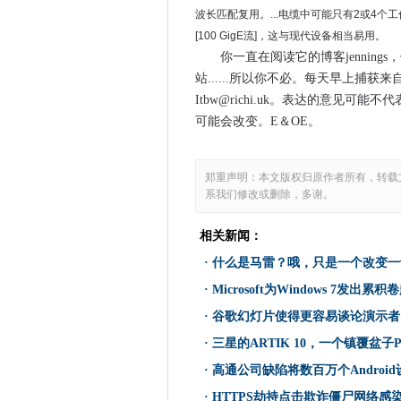
Zuckerberg在未来10年内
波长匹配复用。...电缆中可能只有2或4个工作
什么是马雷？哦，只是一个改
[100 GigE流]，这与现代设备相当易用。
春季预算推进5G战略和宽带资
你一直在阅读它的博客jennin
印度部长为Apple商店持有希望
站......所以你不必。每天早上捕获来自
Itbw@richi.uk
投资行业将在2021年在AI上
。表达的意见可能不代
可能会改变。E＆OE。
Microsoft为Windows 7发出
刑事被告需要看到FBI的秘密黑
研究人员破解了Cryptxxx赎
郑重声明：本文版权归原作者所有，转载
系我们修改或删除，多谢。
Ukgovcamp在第10年吸引了
谷歌幻灯片使得更容易谈论演
相关新闻：
推特使新的毫无意义的变化 - 1
·
什么是马雷？哦，只是一个改变一
伦敦西北医疗保健NHS信任患
·
Microsoft为Windows 7发出累积
Apple Icloud和Gmail黑客
·
谷歌幻灯片使得更容易谈论演示者
三星的ARTIK 10，一个镇覆
Q1的iPhone销售下降反映了
·
三星的ARTIK 10，一个镇覆盆子
阿里巴巴在澳大利亚开设Datac
·
高通公司缺陷将数百万个Androi
三星的智能机器人可以回答问
·
HTTPS劫持点击欺诈僵尸网络感染