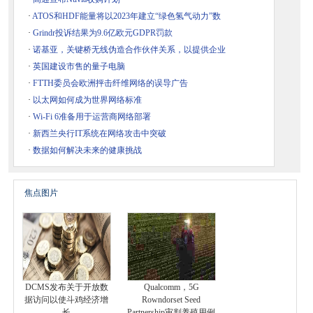
·
ATOS和HDF能量将以2023年建立“绿色氢气动力”数
·
Grindr投诉结果为9.6亿欧元GDPR罚款
·
诺基亚，关键桥无线伪造合作伙伴关系，以提供企业
·
英国建设市售的量子电脑
·
FTTH委员会欧洲抨击纤维网络的误导广告
·
以太网如何成为世界网络标准
·
Wi-Fi 6准备用于运营商网络部署
·
新西兰央行IT系统在网络攻击中突破
·
数据如何解决未来的健康挑战
焦点图片
DCMS发布关于开放数
Qualcomm，5G
据访问以使斗鸡经济增
Rowndorset Seed
长
Partnership审判养殖用例