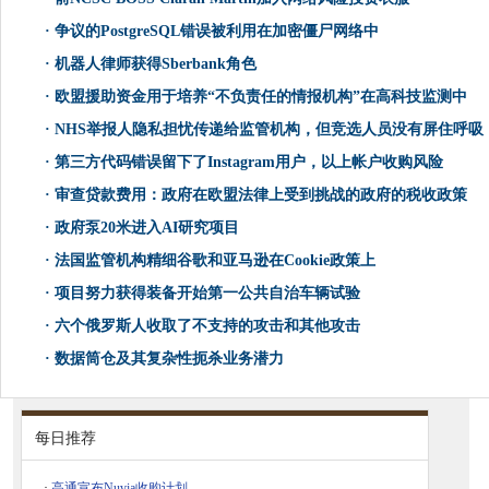
·
争议的PostgreSQL错误被利用在加密僵尸网络中
·
机器人律师获得Sberbank角色
·
欧盟援助资金用于培养“不负责任的情报机构”在高科技监测中
·
NHS举报人隐私担忧传递给监管机构，但竞选人员没有屏住呼吸
·
第三方代码错误留下了Instagram用户，以上帐户收购风险
·
审查贷款费用：政府在欧盟法律上受到挑战的政府的税收政策
·
政府泵20米进入AI研究项目
·
法国监管机构精细谷歌和亚马逊在Cookie政策上
·
项目努力获得装备开始第一公共自治车辆试验
·
六个俄罗斯人收取了不支持的攻击和其他攻击
·
数据筒仓及其复杂性扼杀业务潜力
每日推荐
·
高通宣布Nuvia收购计划