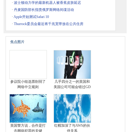
·
波士顿动力学的最新机器人被香蕉皮肤延迟
·
丹麦国防部长指责俄罗斯网络间谍活动
·
Apple开始测试Safari 10
·
Thurrock委员会最近将千兆宽带放在公共住房
焦点图片
参议院小组选票削弱了
几乎四分之一的英国和
网络中立规则
美国公司可能会错过GD
英国警方说，合作是打
红帽加深了与AWS的伙
击网络犯罪的关键
伴关系