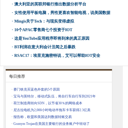
·
澳大利亚的英联邦银行推出数据分析平台
·
女性使用平板电脑，男性更喜欢智能电视，说美国数据
·
Mingis关于Tech：与现实变得虚拟
·
10个APAC零售商七个投资于IOT
·
这是YouTube应用程序即将到来的真正原因
·
BT利润在意大利会计丑闻之后暴跌
·
RSAC17：埃里克施密特说，艾可以帮助IOT安全
每日推荐
·
赛门铁克买蓝色外套的5个原因
·
宝马与英特尔，移动式队伍，将自行车自行车到2021年
·
荷兰制造商转向SDN，以节省30％的网络成本
·
尼古拉电机为2,000小时电动半拖车卡车获得2.3亿美
·
报告称，欧盟和美国达到数据转账交易
·
Goznym Trojan在美国主要银行的业务账户中转动了