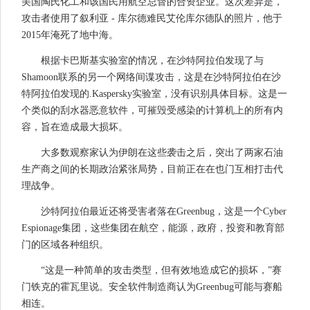
美国陶氏化工和该国民用航空总督的合资企业。这次差异是，
攻击者使用了叙利亚 - 库尔德难民艾伦库尔德队的照片，他于
2015年淹死了地中海。
根据卡巴斯基实验室的情况，在沙特阿拉伯发现了与
Shamoon联系的另一个网络间谍攻击，这是在沙特阿拉伯在沙
特阿拉伯发现的.Kaspersky实验室，没有识别具体目标。这是一
个类似的刮水器恶意软件，可摧毁受感染的计算机上的所有内
容，旨在造成最大损坏。
大多数观察家认为伊朗在这些袭击之后，突出了两家石油
生产商之间的长期政治紧张局势，目前正在在也门互相打击代
理战争。
沙特阿拉伯最近还将受害者落在Greenbug，这是一个Cyber​​
Espionage集团，这些集团在航空，能源，政府，投资和教育部
门的区域各种组织。
“这是一种简单的攻击类型，但有效地造成它的损坏，”赛
门铁克的霍瓦里说。安全软件制造商认为Greenbug可能与赛船
相连。