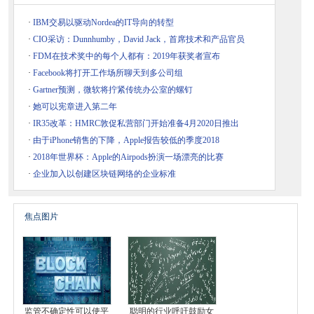
·
IBM交易以驱动Nordea的IT导向的转型
·
CIO采访：Dunnhumby，David Jack，首席技术和产品官员
·
FDM在技术奖中的每个人都有：2019年获奖者宣布
·
Facebook将打开工作场所聊天到多公司组
·
Gartner预测，微软将拧紧传统办公室的螺钉
·
她可以宪章进入第二年
·
IR35改革：HMRC敦促私营部门开始准备4月2020日推出
·
由于iPhone销售的下降，Apple报告较低的季度2018
·
2018年世界杯：Apple的Airpods扮演一场漂亮的比赛
·
企业加入以创建区块链网络的企业标准
焦点图片
监管不确定性可以使平
聪明的行业呼吁鼓励女