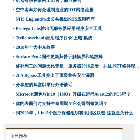
·
机器身份在暗网上出售，商业警告
·
空中客车如何处理制造业的IOT网络流量
·
NHS England推出公共推出NHS应用程序
·
Protego Labs推出无服务器应用程序安全工具
·
Trello overhauls应用程序目录'上电'集成
·
2018年十大中东故事
·
Surface Pro 4固件更新归咎于触摸屏和笔故障
·
修补周二的问题比比皆是，服务器2016崩溃，并且.NET修补程序在火焰中下降
·
2FA Bypass工具突出了顶级业务安全漏洞
·
分享您的耳塞以举行外语谈话
·
Microsoft避免Win10（1803）升级在运行Avast上的PCS吗？
·
你的表面何时支持生命周期？它会得到修复吗？
·
到2020年，1 in-5个医疗保健组织将采用区块链;这就是为什么
每日推荐