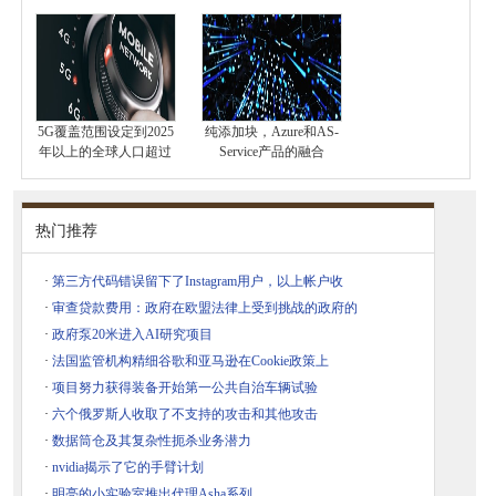
5G覆盖范围设定到2025
纯添加块，Azure和AS-
年以上的全球人口超过
Service产品的融合
热门推荐
·
第三方代码错误留下了Instagram用户，以上帐户收
·
审查贷款费用：政府在欧盟法律上受到挑战的政府的
·
政府泵20米进入AI研究项目
·
法国监管机构精细谷歌和亚马逊在Cookie政策上
·
项目努力获得装备开始第一公共自治车辆试验
·
六个俄罗斯人收取了不支持的攻击和其他攻击
·
数据筒仓及其复杂性扼杀业务潜力
·
nvidia揭示了它的手臂计划
·
明亮的小实验室推出代理Asha系列