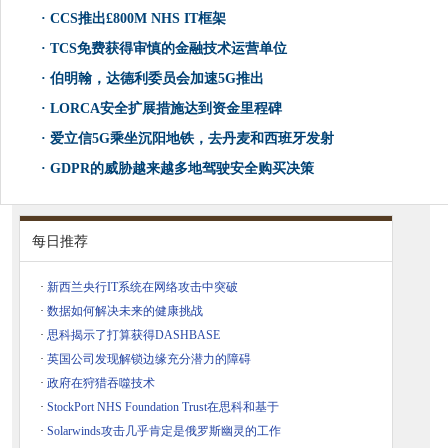
·
CCS推出£800M NHS IT框架
·
TCS免费获得审慎的金融技术运营单位
·
伯明翰，达德利委员会加速5G推出
·
LORCA安全扩展措施达到资金里程碑
·
爱立信5G乘坐沉阳地铁，去丹麦和西班牙发射
·
GDPR的威胁越来越多地驾驶安全购买决策
每日推荐
·
新西兰央行IT系统在网络攻击中突破
·
数据如何解决未来的健康挑战
·
思科揭示了打算获得DASHBASE
·
英国公司发现解锁边缘充分潜力的障碍
·
政府在狩猎吞噬技术
·
StockPort NHS Foundation Trust在思科和基于
·
Solarwinds攻击几乎肯定是俄罗斯幽灵的工作