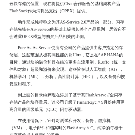
云块存储的位置，现在将提供Cisco合作融合的基础架构产品
FlashStack作为消耗品支出（OPEX）提供。
动作形成纯粹称之为其AS-Service 2.0产品的一部分。闪存
存储先锋在AS-Service的基础上提供其整个产品系列，尽管它不
会透露OPEX模型与购买产品相关的比例。
Pure As-As-Service使所有公司的产品提供由客户指定的存
储层。这些范围从极其高性能的块Ultra，它是在SAP HANA的
目标，通过块的溢价和旨在瞄准更多主流用例，以uffo（统一文
件和对象）超级和溢价来实现。这些旨在以人工智能（AI），
机器学习（ML），分析，高性能计算（HPC），以及备份和恢
复应用程序。
到上面的目录纯粹现在添加了基于其FlashArrayc //全闪存
存储产品的块容量层。该公司升级了FasharRayc // 9月份使用更
高容量的四级单元（QLC）闪存驱动器。
在使用情况下，它针对测试和开发，备份，虚拟机
（VM），电子邮件和档案时的FlashArray // C。纯净的每根千