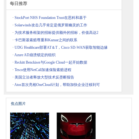
每日推荐
·
StockPort NHS Foundation Trust在思科和基于
·
Solarwinds攻击几乎肯定是俄罗斯幽灵的工作
·
为技术服务框架的招标提供额外的招标，价值高达2
·
卡巴斯基索赔尊重和Kazuar之间的联系
·
UDG Healthcare部署AT＆T，Cisco SD-WAN获取智能边缘
·
Azure AD崩溃锁定的组织
·
Reckitt Benckiser与Google Cloud一起开始数据
·
Tesco使用NetCall加速保险索赔进程
·
美国立法者释放大型技术反垄断报告
·
Atos首次亮相OneCloud计划，帮助加快企业迁移到可
焦点图片