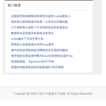
热门推荐
·
法国监管机构精细谷歌和亚马逊在Cookie政策上
·
项目努力获得装备开始第一公共自治车辆试验
·
六个俄罗斯人收取了不支持的攻击和其他攻击
·
数据筒仓及其复杂性扼杀业务潜力
·
nvidia揭示了它的手臂计划
·
明亮的小实验室推出代理Asha系列
·
澳大利亚监管机构起诉网络安全失误的RI建议
·
地平线的主要边境中断为brexit它投资组合成为“un
·
纯净的现金，为portworx支付370米
·
英国空间机构奖励空间创新项目700万英镑
Copyright @ 2005-2021 中国电子产业网, All Rights Reserved