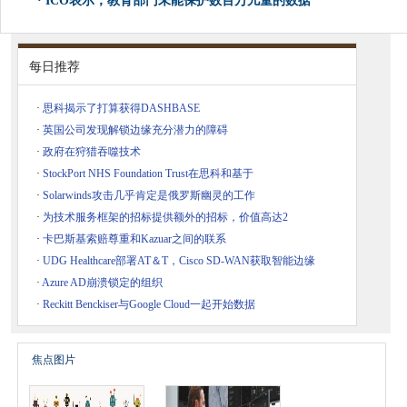
·
ICO表示，教育部门未能保护数百万儿童的数据
每日推荐
·
思科揭示了打算获得DASHBASE
·
英国公司发现解锁边缘充分潜力的障碍
·
政府在狩猎吞噬技术
·
StockPort NHS Foundation Trust在思科和基于
·
Solarwinds攻击几乎肯定是俄罗斯幽灵的工作
·
为技术服务框架的招标提供额外的招标，价值高达2
·
卡巴斯基索赔尊重和Kazuar之间的联系
·
UDG Healthcare部署AT＆T，Cisco SD-WAN获取智能边缘
·
Azure AD崩溃锁定的组织
·
Reckitt Benckiser与Google Cloud一起开始数据
焦点图片