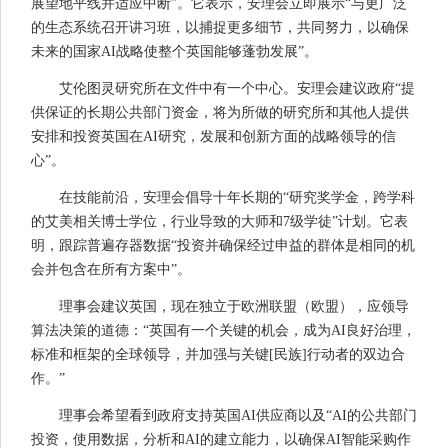
展望地平线并适应中断”。它表示，安理会立即展示“与更广泛
的生态系统召开讲习班，以捕捉更多细节，共同努力，以确保
未来的国家AI战略使整个英国能够蓬勃发展”。
艾伦图灵研究所在文件中有一个中心。安理会建议政府“提
供保证的长期公共部门资金，将为所做的研究所和其他人提供
安排和投资英国在AI研究，发展和创新方面的战略领导的信
心”。
在技​​能前沿，安理会倡导十年长期的“研究奖学金，跨学科
的艾美相关博士学位，行业导致的大师和7级学徒”计划。它表
明，跟踪普遍存器数据“投资并确保经过申益的群体是相同的机
会并包含在所有方案中”。
理事会建议英国，现在独立于欧洲联盟（欧盟），应领导
算法决策的道德：“英国有一个关键的机会，成为AI良好治理，
标准和框架的全球领导，并加强与关键[民族]行动者的双边合
作。”
理事会希望看到政府支持英国AI供应商以及“AI的公共部门
投资，使用数据，分析和AI的建立能力，以确保AI智能采购作