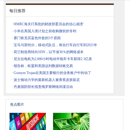
每日推荐
·
HMRC海关IT系统的财政部委员会的信心崩溃'
·
小米在美国入境计划之前收购微软的专利
·
赛门铁克买蓝色外套的5个原因
·
宝马与英特尔，移动式队伍，将自行车自行车到2021年
·
荷兰制造商转向SDN，以节省30％的网络成本
·
尼古拉电机为2,000小时电动半拖车卡车获得2.3亿美
·
报告称，欧盟和美国达到数据转账交易
·
Goznym Trojan在美国主要银行的业务账户中转动了
·
波士顿动力学的最新机器人被香蕉皮肤延迟
·
丹麦国防部长指责俄罗斯网络间谍活动
焦点图片