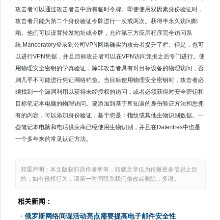
攻击者可以通过攻击者击中所有临时令牌。即使使用双因素身份验证时，
攻击者只能为第二个身份验证令牌进行一次或两次。获得半永久访问邮
箱。他们可以设置转发地址或令牌，允许第三方应用程序完全访问系
统.Mancoratory登录到公司VPN网络确实为攻击者提升了栏。但是，也可
以进行VPN凭据，并且目标攻击者可以在VPN访问凭据之后专门进行。使
用物理安全密钥的学真验证，除非攻击者具有对目标设备的物理访问，否
则几乎不可能进行凭证网络钓鱼。当目标使用物理安全密钥时，攻击者必
须找到一个漏洞利用以获得未经授权的访问，或者必须获得对安全密钥和
目标笔记本电脑的物理访问。要添加到基于所知道的身份验证方法和您拥
有的内容，可以添加身份验证，基于您是：指纹或其他生物识别数据。一
些笔记本电脑和电话供应商已经使用生物识别，并且在Datentres中也是
一个多年来的常见认证方法。
郑重声明：本文版权归原作者所有，转载文章仅为传播更多信息之目
的，如有侵权行为，请第一时间联系我们修改或删除，多谢。
相关新闻：
·
俄罗斯网络间谍活动亮点需要提高电子邮件安全性