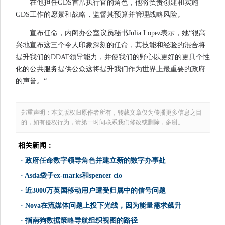
在他担任GDS首席执行官的角色，他将负责创建和实施
GDS工作的愿景和战略，监督其预算并管理战略风险。
宣布任命，内阁办公室议员秘书Julia Lopez表示，她“很高
兴地宣布这三个令人印象深刻的任命，其技能和经验的混合将
提升我们的DDAT领导能力，并使我们的野心以更好的更具个性
化的公共服务提供公众这将提升我们作为世界上最重要的政府
的声誉。“
郑重声明：本文版权归原作者所有，转载文章仅为传播更多信息之目
的，如有侵权行为，请第一时间联系我们修改或删除，多谢。
相关新闻：
·
政府任命数字领导角色并建立新的数字办事处
·
Asda袋子ex-marks和spencer cio
·
近3000万英国移动用户遭受归属中的信号问题
·
Nova在流媒体问题上投下光线，因为能量需求飙升
·
指南狗数据策略导航组织视图的路径