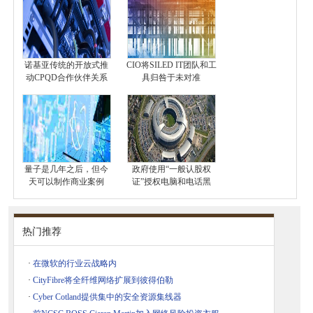
诺基亚传统的开放式推
CIO将SILED IT团队和工
动CPQD合作伙伴关系
具归咎于未对准
量子是几年之后，但今
政府使用“一般认股权
天可以制作商业案例
证”授权电脑和电话黑
热门推荐
·
在微软的行业云战略内
·
CityFibre将全纤维网络扩展到彼得伯勒
·
Cyber​​ Cotland提供集中的安全资源集线器