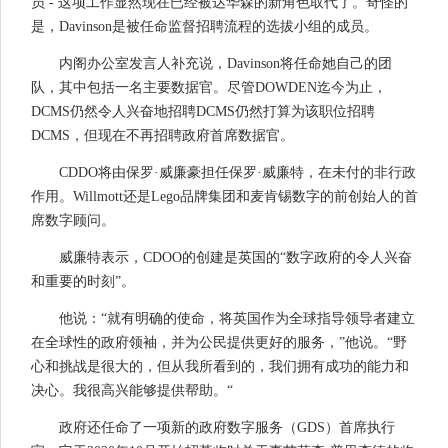
员 - 这项工作显然现在已经被达华森的新角色取代了。奇怪的
是，Davinson是被任命监督招聘流程的选拔小组的成员。
内阁办公室发言人补充说，Davinson将任命她自己的团
队，其中包括一名主要数据官。尽管DOWDEN迄今为止，
DCMS仍然令人兴奋地招聘DCMS仍然打算为该职位招聘
DCMS，但现在不再招聘政府首席数据官。
CDDO将由保罗·威廉豪担任保罗·威廉特，在未付的非行政
作用。Willmott还是Lego品牌集团和麦肯锡数字的前创始人的首
席数字顾问。
威廉特表示，CDOO的创建是英国的“数字政府的令人兴奋
和重要的时刻”。
他说：“就有明确的使命，将英国作为全球指导领导者建立
在全球性的政府领袖，并为公民提供更好的服务，”他说。“野
心和挑战是很大的，但从我所看到的，我们拥有成功的能力和
决心。我很高兴能够提供帮助。“
政府还任命了一项新的政府数字服务（GDS）首席执行