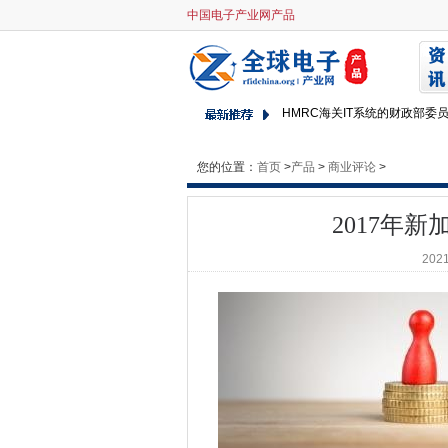
中国电子产业网产品
2017年新加坡的IT薪水增长3.2
俄罗斯网络间谍活动亮点需要
外包水市场系统启动和运行
HMRC海关IT系统的财政部委
PAC说，皇冠商业服务未能实
Gatwick推出增强现实机场导航
您的位置：
首页
>
产品
>
商业评论
>
技术乔布斯报告：安全，DevO
小米在美国入境计划之前收购
2017年新
威胁在沙特阿拉伯的网络部门
2021
Facebook，Google，Twi
参议院小组选票削弱了网络中
赛门铁克买蓝色外套的5个原因
CIO采访：Martin Hofman
NHS Digital拾取了无纸体医
几乎四分之一的英国和美国公司
宝马与英特尔，移动式队伍，将