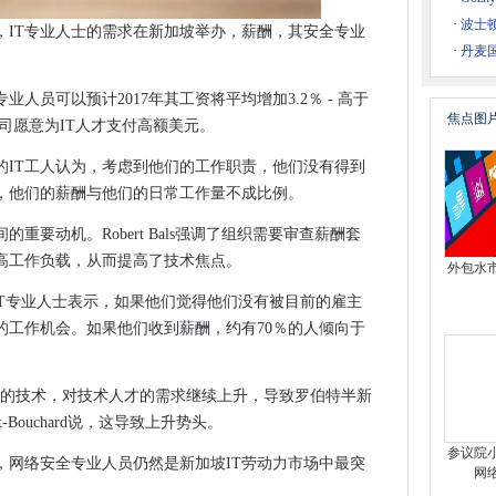
集装箱平台
·
波士
，IT专业人士的需求在新加坡举办，薪酬，其安全专业
产力
·
丹麦
犯罪的关键
业人员可以预计2017年其工资将平均增加3.2％ - 高于
30％的网络成本
焦点图
公司愿意为IT人才支付高额美元。
技术技能
IT工人认为，​​考虑到他们的工作职责，他们没有得到
示，他们的薪酬与他们的日常工作量不成比例。
半拖车卡车获得2.3亿美元的预订
重要动机。Robert Bals强调了组织需要审查薪酬套
周长IT系统崩溃
高工作负载，从而提高了技术焦点。
外包水
列的新方法
92％的IT专业人士表示，如果他们觉得他们没有被目前的雇主
a
的工作机会。如果他们收到薪酬，约有70％的人倾向于
转账交易
新的技术，对技术人才的需求继续上升，导致罗伯特半新
rt-Bouchard说，这导致上升势头。
sec专业人士
参议院
，网络安全专业人员仍然是新加坡IT劳动力市场中最突
主要银行的业务账户中转动了它的景点
网
进的可移植性