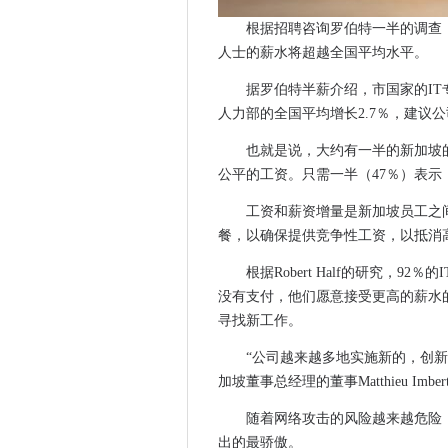
ContainerX推出了新的企业
根据招聘咨询罗伯特一半的调查
AI如何增强用户体验并提高生
人士的薪水将超越全国平均水平。
英国警方说，合作是打击网络
据罗伯特半薪介绍，市国家的IT专
荷兰制造商转向SDN，以节省
人力部的全国平均增长2.7％，建议
东盟企业面临行动障碍
NHS推出项目以提高数字健康
也就是说，大约有一半的新加坡的
公平的工资。只需一半（47％）表
红帽加深了与AWS的伙伴关系
尼古拉电机为2,000小时电动
工资和薪资增量是新加坡员工之间的
Barts NHS信任随着持续的，
餐，以确保提供竞争性工资，以抵消
纯存储提供了一种升级闪存阵
根据Robert Half的研究，
思科买了SDN Business Viptel
没有支付，他们愿意接受更高的薪水
报告称，欧盟和美国达到数据
寻找新工作。
ACLU诉讼挑战美国电脑黑客法
“公司越来越多地实施新的，创
三星支付终于击中了英国
加坡董事总经理的董事Matthieu Imbe
人们呈现出最大的挑战，说Info
随着网络攻击的风险越来越危险
Goznym Trojan在美国
出的最骄傲。
CNCF：云本机基础推动了前