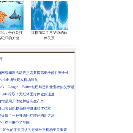
方说，合作是打
红帽加深了与AWS的伙
络犯罪的关键
伴关系
荐
斯网络间谍活动亮点需要提高电子邮件安全性
wick推出增强现实机场导航
ebook，Google，Twitter被巴黎恐怖受害者的父亲起
 Digital拾取了无纸体医疗保健的速度
如何增强用户体验并提高生产力
S推出项目以提高数字健康技术技能
储提供了一种升级闪存阵列的新方法
支付终于击中了英国
多100％的零售商认为存储分支机构至关重要