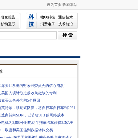
设为首页
收藏本站
研究报告
物联科技
通信技术
移动互联
消费电子
技术前沿
荐
C海关IT系统的财政部委员会的信心崩溃'
在美国入境计划之前收购微软的专利
铁克买蓝色外套的5个原因
与英特尔，移动式队伍，将自行车自行车到2021
制造商转向SDN，以节省30％的网络成本
电机为2,000小时电动半拖车卡车获得2.3亿美
称，欧盟和美国达到数据转账交易
nym Trojan在美国主要银行的业务账户中转动了