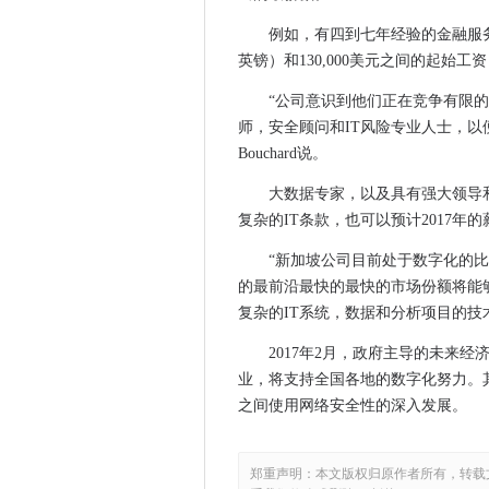
差不多100％的零售商认为存
例如，有四到七年经验的金融服务行
交通票让你失望​​？这个Robo-
英镑）和130,000美元之间的起始工
波士顿动力学的最新机器人被
“公司意识到他们正在竞争有限
如果频谱不平衡持续存在，三
师，安全顾问和IT风险专业人士，以便在
戴尔停止销售Android设备
Bouchard说。
缺陷公开思科小型商务路由器
大数据专家，以及具有强大领导
丹麦国防部长指责俄罗斯网络
复杂的IT条款，也可以预计2017年
澳大利亚的英联邦银行推出数
“新加坡公司目前处于数字化的比赛中
微软索赔的镀铬比Edge Brow
的最前沿最快的最快的市场份额将能
APAC占全球葡萄酒感染的10％
复杂的IT系统，数据和分析项目的技
Apple开始测试Safari 10
女性使用平板电脑，男性更喜
2017年2月，政府主导的未来
业，将支持全国各地的数字化努力。
Windows 10 Beta Build 
之间使用网络安全性的深入发展。
这个工具抽头机器学习借助猜
Thurrock委员会最近将千兆
Mingis关于Tech：与现实变得
郑重声明：本文版权归原作者所有，转载