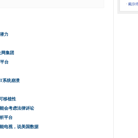
 Messenger聊天日志
·
戴尔停
％
提高电子邮件安全性
其潜力
员会的信心崩溃'
现其潜力
大众网集团
ps和大数据保持热
箱平台
微软的专利
增长
IT系统崩溃
tter被巴黎恐怖受害者的父亲起诉
立规则
可移植性
能会考虑法律诉讼
n，大众网集团
析平台
疗保健的速度
能电视，说美国数据
可能会错过GDPR截止日期
自行车自行车到2021年