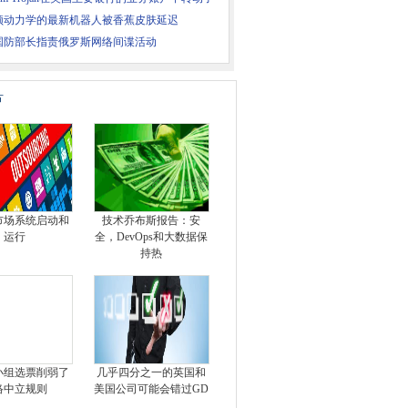
顿动力学的最新机器人被香蕉皮肤延迟
国防部长指责俄罗斯网络间谍活动
片
市场系统启动和
技术乔布斯报告：安
运行
全，DevOps和大数据保
持热
小组选票削弱了
几乎四分之一的英国和
络中立规则
美国公司可能会错过GD