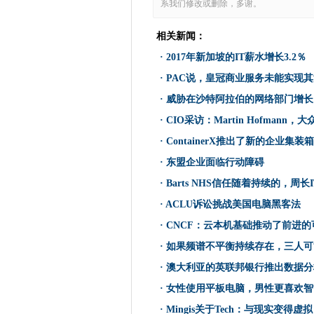
系我们修改或删除，多谢。
更新：黑客可能会改变Facebook
2017年新加坡的IT薪水增长3.2
相关新闻：
俄罗斯网络间谍活动亮点需要
·
2017年新加坡的IT薪水增长3.2％
外包水市场系统启动和运行
·
PAC说，皇冠商业服务未能实现
HMRC海关IT系统的财政部委
·
威胁在沙特阿拉伯的网络部门增长
PAC说，皇冠商业服务未能实
·
CIO采访：Martin Hofmann，
Gatwick推出增强现实机场导航
技术乔布斯报告：安全，DevO
·
ContainerX推出了新的企业集装
小米在美国入境计划之前收购
·
东盟企业面临行动障碍
威胁在沙特阿拉伯的网络部门
·
Barts NHS信任随着持续的，周长
Facebook，Google，Twi
·
ACLU诉讼挑战美国电脑黑客法
参议院小组选票削弱了网络中
·
CNCF：云本机基础推动了前进的
赛门铁克买蓝色外套的5个原因
·
如果频谱不平衡持续存在，三人可
CIO采访：Martin Hofman
·
澳大利亚的英联邦银行推出数据分
NHS Digital拾取了无纸体医
·
女性使用平板电脑，男性更喜欢智
几乎四分之一的英国和美国公司
·
Mingis关于Tech：与现实变得虚拟
宝马与英特尔，移动式队伍，将