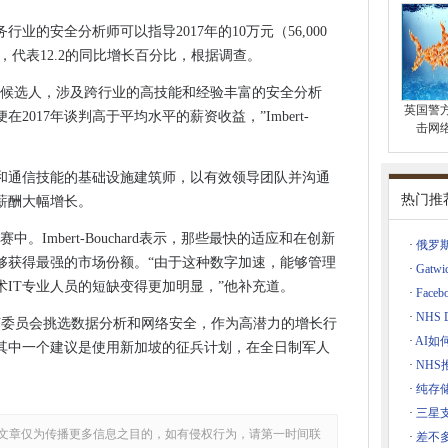
储分支机构至关重要
业的安全分析师可以指导2017年的10万元（56,000
Lawyer已经保存了40万美元的用户
资，代表12.2的同比增长百分比，根据调查。
香蕉皮肤延迟
的候选人，涉及跨行业的高技能和经验丰富的安全分析
人可能会考虑法律诉讼
英国警
2017年谈判高于平均水平的薪资收益，”Imbert-
击网
，防火墙到黑客攻击
和通信技能的基础设施建筑师，以有效领导团队并沟通
间谍活动
热门推
的薪酬大幅增长。
据分析平台
。Imbert-Bouchard表示，那些最快的适应和在创新
ser更多的电池供电高达70％
·
俄罗
够获得最强的市场份额。“由于这种数字加速，能够管理
·
Gat
术IT专业人员的短缺变得更加明显，”他补充道。
·
Fac
诉
·
NHS
欢智能电视，说美国数据
经济委员会挑选数据分析和网络安全，作为高潜力的增长行
·
AI
其中一个建议是使用新加坡的征兵计划，在全日制军人
14366具有边缘扩展功能
·
NH
测内容营销
·
纯存
宽带放在公共住房
·
三星
虚拟
文章仅为传播更多信息之目的，如有侵权行为，请第一时间联
·
差不