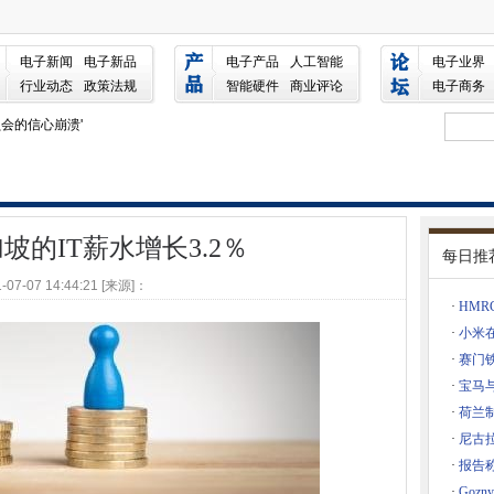
％
电子新闻
电子新品
电子产品
人工智能
电子业界
提高电子邮件安全性
行业动态
政策法规
智能硬件
商业评论
电子商务
员会的信心崩溃'
现其潜力
ps和大数据保持热
微软的专利
加坡的IT薪水增长3.2％
每日推
增长
-07-07 14:44:21 [来源]：
tter被巴黎恐怖受害者的父亲起诉
·
HMR
立规则
·
小米
·
赛门
·
宝马
n，大众网集团
年
·
荷兰
疗保健的速度
·
尼古拉
可能会错过GDPR截止日期
·
报告
自行车自行车到2021年
·
Goz