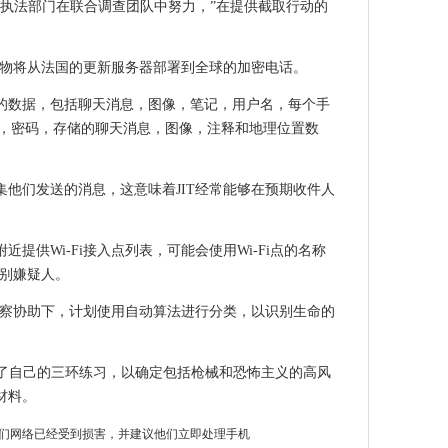
兰执法部门在联合调查团队中努力，”在提供截取行动的
ration，ARM缩小全球数据中心的占地面积
署
保护现金的建议
入物将从法国的更新服务器部署到全球的加密电话。
ram用户，以上帐户收购风险
的数据，包括聊天消息，图像，笔记，用户名，每个手
ms Tech'市场失败'
），密码，存储的聊天消息，图像，注释和地理位置数
中突破
架构遗产斗争
他们发送的消息，这意味着JIT经常能够在预期收件人
律上受到挑战的政府的税收政策
ndy Jassy重新定义混合云
提供Wi-Fi接入点列表，可能会使用Wi-Fi点的名称
识别嫌疑人。
告关闭
国的警察协助下，计划使用自动算法进行分类，以识别生命的
下降
E
行了自己的三环练习，以确定包括枪械和恐怖主义的高风
具影响力的女性2020
材料。
Cookie政策上
们网络已经受到损害，并建议他们立即处理手机
自动化的工业势头