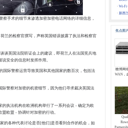
归咎于未对准
·
Wi-
伴关系，以提供企业CBRS
·
新西
露联合警察手术的细节来渗透加密加密电话网络的详细信息，
的路径
利用在加密僵尸网络中
焦点图
制作商业案例
向荷兰的检察官撰写，声称英国错误披露了执法和检察官
胜
乎旨在谈谈英国法院听证会上的建议，即荷兰人在法国宪兵地
据说安全的信息时发挥作用。
电脑和电话黑客是非法的
瞻博网
集的数据的国际警察运营导致英国和其他国家的数百次，包括法
络的误导广告
WAN，
调查
国际警察对加密的机密细节，因为他们寻求裁决英国法
任的情报机构”在高科技监测中
世界顶部
的执法机构在欧洲机构举行了一系列会议 - 确定为欧
盟欧盟 - 协调针对加密的行动。
平台
Qua
管机构，但竞选人员没有屏住呼吸
Rown
家的各种代表讨论是否[他们]是否看到合作的机会，如
Partne