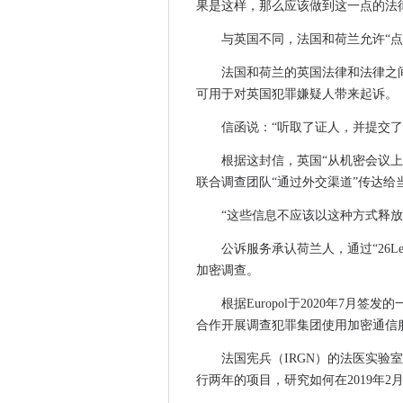
通过AWS Cloud Collabo
果是这样，那么应该做到这一点的法
Wi-Fi 6准备用于运营商网络部
与英国不同，法国和荷兰允许“
英国宣布在数字付款的演变中
法国和荷兰的英国法律和法律之
第三方代码错误留下了Instag
可用于对英国犯罪嫌疑人带来起诉。
英国政府设立了工作队，以解决Com
新西兰央行IT系统在网络攻击
信函说：“听取了证人，并提交
公共部门IT领导者与数据基础
根据这封信，英国“从机密会议
审查贷款费用：政府在欧盟法
联合调查团队“通过外交渠道”传达给
Re：发明2020：AWS CEO A
“这些信息不应该以这种方式释放
数据如何解决未来的健康挑战
迷宫Ransomware用奇怪的公
公诉服务承认荷兰人，通过“26Le
政府泵20米进入AI研究项目
加密调查。
AI委员会建议政府做人工智能
根据Europol于2020年7月
思科揭示了打算获得DASHBAS
合作开展调查犯罪集团使用加密通信
计算机每周宣布英国科技妇女最
法国宪兵（IRGN）的法医实验
法国监管机构精细谷歌和亚马逊在
行两年的项目，研究如何在2019年
爱立信进入网络管弦乐运行和