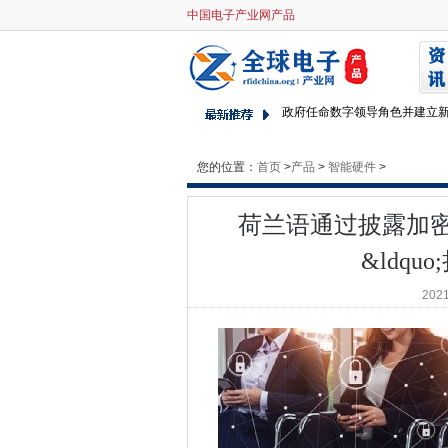
荷兰语通过披露加密警察协作的
中国电子产业网产品
瞻博网络为网络添加了WAN，
微软和Singtel通过Azure St
政府任命数字领导角色并建立
在微软的行业云战略内
DCMS发布关于开放数据访问
您的位置：
首页
>
高通宣布Nuvia收购计划
产品
>
智能硬件
>
Asda袋子ex-marks和spencer c
荷兰语通过披露加
CityFibre将全纤维网络扩展
Qualcomm，5G Rowndorset
&ldqu
ATOS和HDF能量将以2023
2021
近3000万英国移动用户遭受
Cyber​​ Cotland提供集中的
诺基亚传统的开放式推动CPQ
Grindr投诉结果为9.6亿欧元G
Nova在流媒体问题上投下光
前NCSC BOSS Ciaran Ma