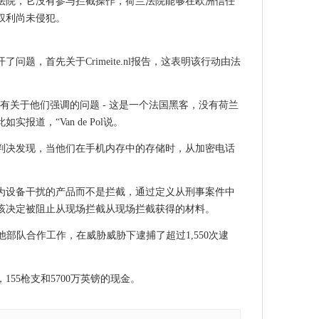
法院，它没有参与拦截操作，荷兰法院能够在欧洲信任
权利尚未侵犯。
问题，首先关于Crimeite.nl报告，这表明该行动由法
有关于他们强调的问题 - 这是一个法国黑客，没有荷兰
报道，“Van de Pol说。
日的判决发现，当他们在手机内存中的存储时，从加密电话
为设备干扰的产品而不是拦截，通过定义从刑事案件中
该决定被阻止从现场拦截从现场拦截获得的材料。
他部队合作工作，在威胁威胁下逮捕了超过1,550次逮
55枪支和5700万英镑的现金。