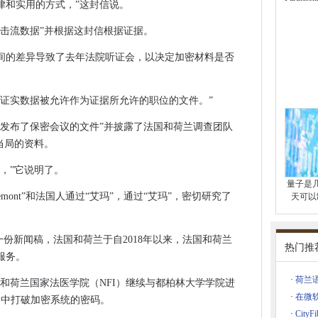
ration，ARM缩小全球数据中心的占地面积
律和实用的方式，”这封信说。
署
点击流数据”并根据这封信根据证据。
保护现金的建议
间的差异导致了去年法院听证会，以决定加密材料是否
ram用户，以上帐户收购风险
ms Tech'市场失败'
中突破
了证实数据被允许作为证据所允许的职位的文件。”
架构遗产斗争
上发布了保密会议的文件”并披露了法国和荷兰调查团队
律上受到挑战的政府的税收政策
当局的资料。
ndy Jassy重新定义混合云
，”它说明了。
量子是
告关闭
mont”和法国人通过“艾玛”，通过“艾玛”，密切研究了
天可以
下降
签发的一份新闻稿，法国和荷兰于自2018年以来，法国和荷兰
热门推
E
服务。
具影响力的女性2020
·
荷兰
室和荷兰国家法医学院（NFI）继续与都柏林大学学院进
Cookie政策上
·
在微
2月中打破加密系统的密码。
自动化的工业势头
·
Cit