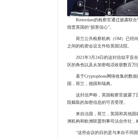
CIO将SILED IT团队和工具
诺基亚，关键桥无线伪造合作伙
Rotterdam的检察官通过披
指南狗数据策略导航组织视图
指责英国的“损害信心”。
争议的PostgreSQL错误被
量子是几年之后，但今天可以
荷兰公共检察机构（OM）已经
之间的机密会议文件给英国法院。
英国建设市售的量子电脑
诺基亚粉笔起来新的芬兰5G获
2021年3月24日的这封信似
机器人律师获得Sberbank角色
区的角色以及从加密电话收获数百万
政府使用“一般认股权证”授权
基于Cryptophone网络收
FTTH委员会欧洲抨击纤维网
国，荷兰，德国和瑞典。
EE Tops Rootmetrics UK 5G
这封信声称，英国检察官披露了
欧盟援助资金用于培养“不负责
院截取的加密信息的可否受理。
iskratel与Potosí光纤部署的
以太网如何成为世界网络标准
来自法国，荷兰，英国和其他国家
洲机构和欧洲联盟刑事司法合作社，欧
ServiceNow现在推出Azure的
NHS举报人隐私担忧传递给监
“这些会议的目的是与来自不同国