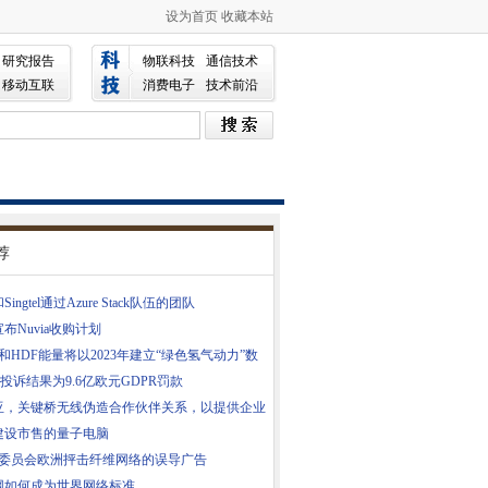
设为首页
收藏本站
研究报告
物联科技
通信技术
移动互联
消费电子
技术前沿
荐
ingtel通过Azure Stack队伍的团队
布Nuvia收购计划
S和HDF能量将以2023年建立“绿色氢气动力”数
ndr投诉结果为9.6亿欧元GDPR罚款
亚，关键桥无线伪造合作伙伴关系，以提供企业
建设市售的量子电脑
TH委员会欧洲抨击纤维网络的误导广告
网如何成为世界网络标准