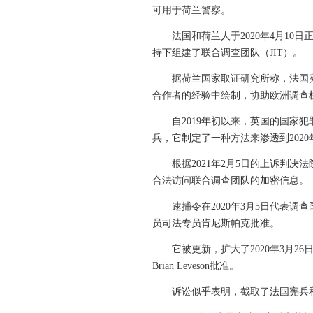
可用于荷兰警察。
CIO将SILED IT团队和工具
诺基亚，关键桥无线伪造合作伙
法国和荷兰人于2020年4月10日正
持下组建了联合调查团队（JIT）。
指南狗数据策略导航组织视图
争议的PostgreSQL错误被
据荷兰国家取证研究所称，法国
量子是几年之后，但今天可以
合作者的经验中绘制，协助欧洲调查
英国建设市售的量子电脑
自2019年初以来，英国的国家
诺基亚粉笔起来新的芬兰5G获
兵，它制定了一种方法来渗透到2020
机器人律师获得Sberbank角色
根据2021年2月5日的上诉判决
政府使用“一般认股权证”授权
合法访问联合调查团队的加密信息。
FTTH委员会欧洲抨击纤维网
EE Tops Rootmetrics UK 5G
逮捕令在2020年3月5日代表调
员司法专员肯尼斯帕克批准。
欧盟援助资金用于培养“不负责
iskratel与Potosí光纤部署的
它被更新，扩大了2020年3月
以太网如何成为世界网络标准
Brian Leveson批准。
ServiceNow现在推出Azure的
诉讼似乎表明，截取了法国宪兵
NHS举报人隐私担忧传递给监