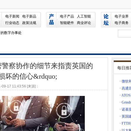
细节来指责英国的“损坏的信心”
虚拟网络辅助技术到网络组合
电子新闻
电子新品
电子产品
人工智能
电子业界
ack队伍的团队
行业动态
政策法规
智能硬件
商业评论
电子商务
新的数字办事处
以使斗鸡经济增长的报告
io
密警察协作的细节来指责英国的
到彼得伯勒
每日推
 Seed Partnership审判养殖用例
o;损坏的信心&rdquo;
年建立“绿色氢气动力”数据中心
·
微软和S
-09-17 11:43:56 [来源]：
归属中的信号问题
·
高通宣
·
ATO
安全资源集线器
·
Gri
D合作伙伴关系
·
诺基
DPR罚款
·
英国
线，因为能量需求飙升
·
FT
rtin加入网络风险投资衣服
·
以太