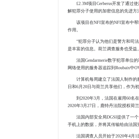
£2.3M项目Cerberus开
荷兰语通过披露加密警察协作的
解犯罪分子使用的加密信息的先进方
瞻博网络为网络添加了WAN，
微软和Singtel通过Azure St
该项目在NFI宣布的NFI宣布
政府任命数字领导角色并建立
作用。
在微软的行业云战略内
“犯罪分子认为他们是警方和司
DCMS发布关于开放数据访问
是丰富的信息。荷兰调查服务也受益
高通宣布Nuvia收购计划
法国Gendarmerie数字犯罪单位
Asda袋子ex-marks和spencer c
网络使用的服务器追踪到Roubaix中
CityFibre将全纤维网络扩展
Qualcomm，5G Rowndorset
计算机每周建立了法国人制作的服务器
日和6月20日与荷兰共享他们，作为
ATOS和HDF能量将以2023
近3000万英国移动用户遭受
到2020年3月，法国在雇用6
Cyber​​ Cotland提供集中的
2020年3月27日，鹿特丹法院授权
诺基亚传统的开放式推动CPQ
法国内部安全局DGSI提供了一
Grindr投诉结果为9.6亿欧元G
手机上的数据，并将其传输给由法国
Nova在流媒体问题上投下光
法国调查人员开始于2020年4
前NCSC BOSS Ciaran Ma