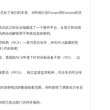
归咎于未对准
伴关系，以提供企业CBRS
式化了他们的关系，当时他们在Europol和Eurojust的支
的路径
利用在加密僵尸网络中
宪兵队已经在尖端建造了一个硬件平台，从荷兰和法国
制作商业案例
机构自动解密用于争抢信息的密码。
犯罪机构（NCA）一直与宪兵合作，并向NCA披露的宪
胜
年1月的加密。
法院，英国的NCA申请了针对目标设备干扰（TEI），以
电脑和电话黑客是非法的
络的误导广告
调查
查国委员（IPCO），独立监督监管机构，司法专员司法专
任的情报机构”在高科技监测中
世界顶部
26日的加密电话的数据收集范围，何时获得了调查动力专员
平台
和荷兰执法部门共同开展的。
管机构，但竞选人员没有屏住呼吸