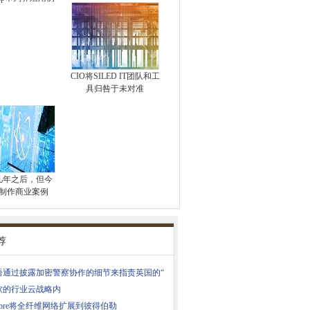
CIO将SILED IT团队和工
具归咎于未对准
几年之后，但今
制作商业案例
荐
语通过披露加密警察协作的细节来指责英国的“
软的行业云战略内
yFibre将全纤维网络扩展到彼得伯勒