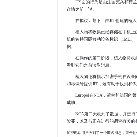
“下面的行为是由法国宪兵和荷
通过AWS Cloud Collabo
详情之前，说。
Wi-Fi 6准备用于运营商网络部
英国宣布在数字付款的演变中
在拟议计划下，由JIT创建的植
第三方代码错误留下了Instag
植入物将收集已经存储在手机上
英国政府设立了工作队，以解决Com
机的独特国际移动设备标识（IMEI
新西兰央行IT系统在网络攻击
据。
公共部门IT领导者与数据基础
在操作的第二阶段，植入物将收集
审查贷款费用：政府在欧盟法
看到它们之前读取消息。
Re：发明2020：AWS CEO A
数据如何解决未来的健康挑战
植入物还将指示加密手机在设备附近
和标识号提供JIT，这有助于找到和
迷宫Ransomware用奇怪的公
政府泵20米进入AI研究项目
Europol在NCA，荷兰和法
AI委员会建议政府做人工智能
威胁。
思科揭示了打算获得DASHBAS
NCA第二天收到了数据，并进
计算机每周宣布英国科技妇女最
险罪，以及与正在进行的调查有关的
法国监管机构精细谷歌和亚马逊在
加密电话用户收到了一个匿名消息，警告他
爱立信进入网络管弦乐运行和