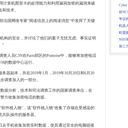
发了通过使用计算机图形卡的处理能力和利用漏洞加密的漏洞来破
细节来指责英国的“损坏的信心”
·
Cybe
法和技术。
虚拟网络辅助技术到网络组合
·
前NCS
ack队伍的团队
·
争议的
中帮助法国网络专家“阅读信息上的阅读消息”中发挥了关键
·
机器人
新的数字办事处
·
欧盟
法机构的安全，并讨论了他们的案子无忧无虑。事实证明
·
NH
以使斗鸡经济增长的报告
。“
·
第三方
的调查人员C3N在Paris郊区的Pontoise中，能够将加密电话
io
OVH的数据中心运行。
到彼得伯勒
 Seed Partnership审判养殖用例
副本，并在2019年1月，2019年10月20日和6月20
初步调查加入的一部分。
年建立“绿色氢气动力”数据中心
归属中的信号问题
0名在数据分析，技术和司法调查工作的国家调查单位，在
安全资源集线器
荷兰警方收集加密电话的数据。
D合作伙伴关系
个“软件植入物”，该“软件植入物”收集了存储在受感染的
DPR罚款
宪兵队操作的服务器。
线，因为能量需求飙升
月1日从手机收集加密实时数据，使其通过安全的电脑链接
rtin加入网络风险投资衣服