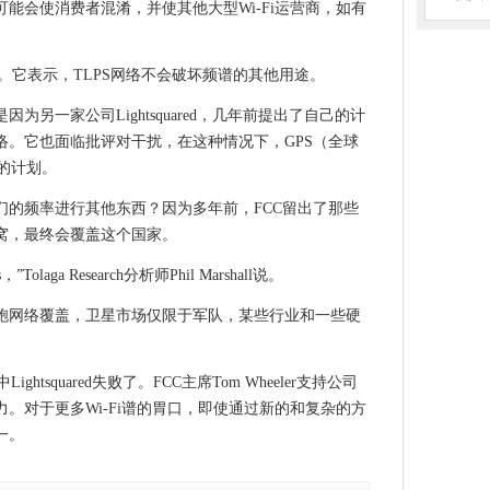
能会使消费者混淆，并使其他大型Wi-Fi运营商，如有
诉讼程序。它表示，TLPS网络不会破坏频谱的其他用途。
国的工作
为另一家公司Lightsquared，几年前提出了自己的计
动中无人驾驶（+视频）
络。它也面临批评对干扰，在这种情况下，GPS（全球
：快速回应的好处：无价。
ed的计划。
品牌在美国不再有毒
支出掉落
们的频率进行其他东西？因为多年前，FCC留出了那些
窝，最终会覆盖这个国家。
加速器毕业
作的警察，公共安全“危险”
laga Research分析师Phil Marshall说。
来到iPad，很快就到了Chromebooks
细胞网络覆盖，卫星市场仅限于军队，某些行业和一些硬
hley，公司可以添加中间件到区间
先进的网络
Lightsquared失败了。FCC主席Tom Wheeler支持公司
了霍尔霍尔斯
。对于更多Wi-Fi谱的胃口，即使通过新的和复杂的方
他们同意的情况下跟踪用户的位置
一。
人员：现在抓住KB 3163014
26.2B以扩大其业务产品