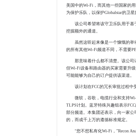
德克萨斯州与18-petaflop
美国中的Wi-Fi，而其他一些国家
为保护乐队，以保护Globalstar的卫
面试：Claude Moraes，
微软面临500万美元的Windows
该公司希望将该守卫乐队用于基于Wi
LIB DEMS迪尔迪拉尼监督
挖掘额外的通道。
Intel Pits Monster 72核心Xe
虽然这听起来像是一个慷慨的举
2017年新加坡的IT薪水增长3.2
的所有其他Wi-Fi频道不同，不需要PEMI
俄罗斯网络间谍活动亮点需要
那意味着什么都不清楚。该公司
外包水市场系统启动和运行
但Wi-Fi设备和路由器的买家需要升级
HMRC海关IT系统的财政部委
可能能够为自己的订户提供该渠道。
PAC说，皇冠商业服务未能实
Gatwick推出增强现实机场导航
该计划在FCC的冗长审批过程中
技术乔布斯报告：安全，DevO
微软，谷歌，电缆行业和支持Wi
小米在美国入境计划之前收购
TLPS计划。蓝牙特殊兴趣组表示FC
威胁在沙特阿拉伯的网络部门
部分频道。本集团还表示，向一家公
Facebook，Google，Twi
的，而成千上万的遵循标准规定。
参议院小组选票削弱了网络中
“您不想私有化Wi-Fi，”Recon A
赛门铁克买蓝色外套的5个原因