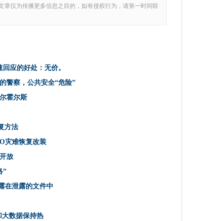
3B
文章仅为传播更多信息之目的，如有侵权行为，请第一时间联
HS Trust部署护士LED的移动生命体征App
杂
识别数据库缺乏隐私和准确性的缺点
ry恢复方法
快速回应的好处：无价。
百万的投资者
的警察，公共安全“危险”
说nao
尔霍尔斯
和潜在的拯救生命
ERTO灾难恢复改装
具打破语言障碍
恢复方法
网络紧急情况
RTO灾难恢复改装
el之后，谷歌的巢可能成为一种不同的IOT公司
开放
企业开放
”
部
暴露在泄露的文件中
Acuity Hyper-Groud
间的数据
s和大数据保持热
络”