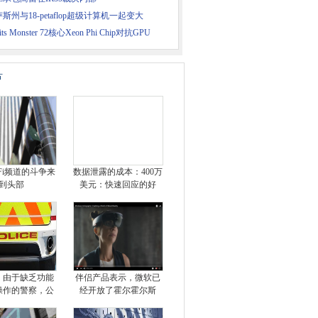
斯州与18-petaflop超级计算机一起变大
 Pits Monster 72核心Xeon Phi Chip对抗GPU
片
-Fi频道的斗争来
数据泄露的成本：400万
到头部
美元：快速回应的好
，由于缺乏功能
伴侣产品表示，微软已
操作的警察，公
经开放了霍尔霍尔斯