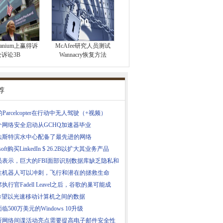
tanium上赢得诉
McAfee研究人员测试
讼诉讼3B
Wannacry恢复方法
荐
的Parcelcopter在行动中无人驾驶（+视频）
个网络安全启动从GCHQ加速器毕业
法斯特滨水中心配备了最先进的网络
osoft购买LinkedIn $ 26.2B以扩大其业务产品
员表示，巨大的FBI面部识别数据库缺乏隐私和
性机器人可以冲刺，飞行和潜在的拯救生命
执行官Fadell Leavel之后，谷歌的巢可能成
E希望以光速移动计算机之间的数据
临500万美元的Windows 10升级
斯网络间谍活动亮点需要提高电子邮件安全性