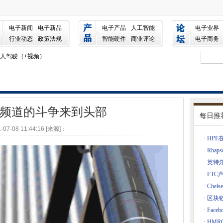
电子新闻
电子新品
电子产品
人工智能
电子业界
国的工作
行业动态
政策法规
智能硬件
商业评论
电子商务
动中无人驾驶（+视频）
：快速回应的好处：无价。
品牌在美国不再有毒
支出掉落
加速器毕业
Fi频道的斗争来到头部
每日推
作的警察，公共安全“危险”
-07-08 11:44:16 [来源]：
来到iPad，很快就到了Chromebooks
·
HP
hley，公司可以添加中间件到区间
·
Rha
先进的网络
·
英特尔的
了霍尔霍尔斯
Chrome
·
FT
他们同意的情况下跟踪用户的位置
·
Chel
人员：现在抓住KB 3163014
命体征A
·
区块
·
Fac
26.2B以扩大其业务产品
·
HMR