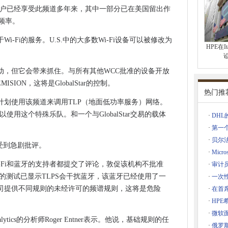
超级计算机一起变大
的用户已经享受此频道多年来，其中一部分已在美国留出作
星频率。
MEP和欧盟公民自由委员会主席
 10升级
-Fi的服务。U.S.中的大多数Wi-Fi设备可以被修改为
HPE在I
计划暴露在泄露的文件中
on Phi Chip对抗GPU
动，但它会带来抓住。与所有其他WCC批准的设备开放
％
SION，这将是GlobalStar的控制。
提高电子邮件安全性
热门推
计划使用该频道来调用TLP（地面低功率服务）网络。
以使用这个特殊乐队。和一个与GlobalStar交易的载体
·
DHL
员会的信心崩溃'
·
第一
现其潜力
·
贝尔
受到急剧批评。
·
Micr
ps和大数据保持热
-Fi和蓝牙的支持者都提交了评论，敦促该机构不批准
·
审计
微软的专利
C的测试已显示TLPS会干扰蓝牙，该蓝牙已经使用了一
·
一次
增长
司提供不同规则的未经许可的频谱规则，这将是危险
·
在首席
tter被巴黎恐怖受害者的父亲起诉
·
HP
立规则
·
微软面
nalytics的分析师Roger Entner表示。他说，基础规则的任
·
俄罗