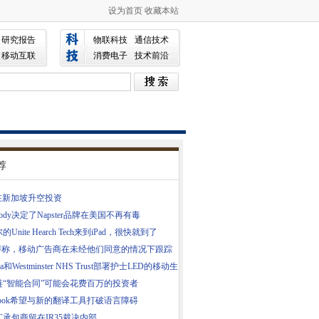
设为首页
收藏本站
研究报告
物联科技
通信技术
移动互联
消费电子
技术前沿
荐
E在新加坡升空投资
psody决定了Napster品牌在美国不再有毒
Unite Hearch Tech来到iPad，很快就到了
books
C声称，移动广告商在未经他们同意的情况下跟踪
sea和Westminster NHS Trust部署护士LED的移动生
pp
链“智能合同”可能会花费百万的投资者
ebook希望与新的翻译工具打破语言障碍
C承包商留在IR35裁决内部