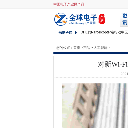
中国电子产业网产品
对新Wi-Fi频道的斗争来到头部
HPE在新加坡升空投资
巴克莱在三年内创造1,750英
DHL的Parcelcopter在行
数据泄露的成本：400万美元
Rhapsody决定了Napster
您的位置：
首页
>
产品
>
人工智能
>
LTE设备党结束了，因为载体
第一个网络安全启动从GCHQ
对新Wi-
报告称，由于缺乏功能和可互操
2021
英特尔的Unite Hearch Tech
使用微软的Project Bletc
贝尔法斯特滨水中心配备了最
伴侣产品表示，微软已经开放
FTC声称，移动广告商在未经
注意Windows 10管理员和开发
Microsoft购买LinkedIn $ 