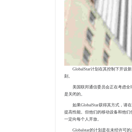
HPE在Itanium上赢得诉讼诉讼
Chelsea和Westminster N
BSG说，设计宽带USO非常复
审计员表示，巨大的FBI面部
McAfee研究人员测试Wannac
区块链“智能合同”可能会花费
GDS需要更清晰的角色，预计会
一次性机器人可以冲刺，飞行
NHS IT集团用灵活的闪存和Z
GlobalStar计划在其控制下
Facebook希望与新的翻译工
刻。
NCSC说，英国可能面临国家
美国联邦通信委员会正在考虑全
在首席执行官Fadell Leav
是关闭的。
亚马逊的弹性文件系统现在为
HMRC承包商留在IR35裁决内
如果GlobalStar获得其方式
提高性能。但他们的移动设备和他们
Pivot3推出了NVME闪光灯和QoS的
一定向每个人开放。
HPE希望以光速移动计算机之
瞻博网络吹捧自动的“自动驾驶网
Globalstar的计划是在未经