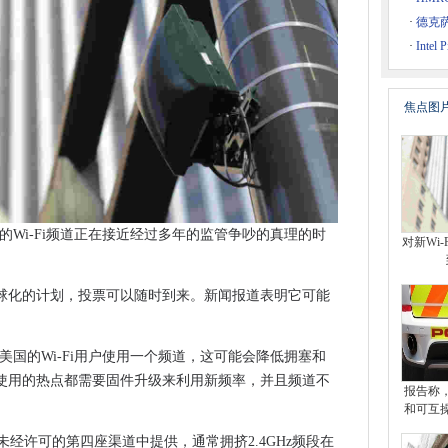
3B
·
德克萨
HS Trust部署护士LED的移动生命体征App
·
Intel
杂
识别数据库缺乏隐私和准确性的缺点
焦点图
ry恢复方法
百万的投资者
说nao
和潜在的拯救生命
ERTO灾难恢复改装
开设新的Wi-Fi频道正在接近经过多年的监管争吵的真理的时
对新Wi
具打破语言障碍
网络紧急情况
球化的计划，投票可以随时到来。新闻报道表明它可能
el之后，谷歌的巢可能成为一种不同的IOT公司
企业开放
部
，请在美国的Wi-Fi用户使用一个频道，这可能会降低拥塞和
使用的热点都需要固件升级来利用新频率，并且频道不
Acuity Hyper-Groud
报告称
间的数据
和可互
络”
许可的未经许可的第四座渠道中提供，通常拥挤2.4GHz频段在