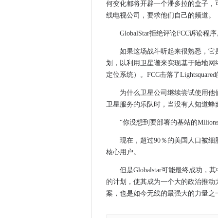
何变化都将开辟一个潘多拉的盒子，可
对新Wi-Fi频道的斗争来到头部
线电视公司，要求他们自己的频道。
HPE在新加坡升空投资
GlobalStar拒绝评论FCC
巴克莱在三年内创造1,750英
如果这场战斗听起来很熟悉，它是因
DHL的Parcelcopter在行
划，以利用卫星谱来实现基于陆地网
数据泄露的成本：400万美元
定位系统）。FCC击落了Lightsquar
Rhapsody决定了Napster
LTE设备党结束了，因为载体
为什么卫星公司继续尝试使用他
卫星服务的乐队时，当没有人知道蜂
第一个网络安全启动从GCHQ
报告称，由于缺乏功能和可互操
“你没想到要部署的基站的Mllions，”To
英特尔的Unite Hearch Tech
现在，超过90％的美国人口被
使用微软的Project Bletc
核心用户。
贝尔法斯特滨水中心配备了最
但是Globalstar可能最终成功，其中
伴侣产品表示，微软已经开放
的计划，使其成为一个大的政治推动力
FTC声称，移动广告商在未经
案，也是如今无线的最强大的力量之
注意Windows 10管理员和开发
Microsoft购买LinkedIn $ 