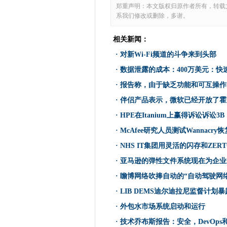
HPE在Itanium上赢得诉讼诉讼
郑重声明：本文版权归原作者所有，转载
系我们修改或删除，多谢。
Chelsea和Westminster N
BSG说，设计宽带USO非常复
相关新闻：
审计员表示，巨大的FBI面部
·
对新Wi-Fi频道的斗争来到头部
McAfee研究人员测试Wannac
·
数据泄露的成本：400万美元：
区块链“智能合同”可能会花费
·
报告称，由于缺乏功能和可互操作
GDS需要更清晰的角色，预计会
·
伴侣产品表示，微软已经开放了霍
一次性机器人可以冲刺，飞行
NHS IT集团用灵活的闪存和Z
·
HPE在Itanium上赢得诉讼诉讼3B
Facebook希望与新的翻译工
·
McAfee研究人员测试Wannacry
NCSC说，英国可能面临国家
·
NHS IT集团用灵活的闪存和ZE
在首席执行官Fadell Leav
·
亚马逊的弹性文件系统现在为企业
亚马逊的弹性文件系统现在为
·
瞻博网络吹捧自动的“自动驾驶网络
HMRC承包商留在IR35裁决内
·
LIB DEMS迪尔迪拉尼监督计划
Pivot3推出了NVME闪光灯和QoS的
·
外包水市场系统启动和运行
HPE希望以光速移动计算机之
·
技术乔布斯报告：安全，DevOp
瞻博网络吹捧自动的“自动驾驶网