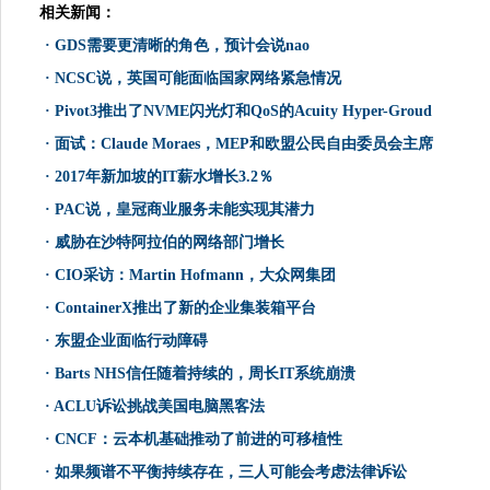
相关新闻：
·
GDS需要更清晰的角色，预计会说nao
·
NCSC说，英国可能面临国家网络紧急情况
·
Pivot3推出了NVME闪光灯和QoS的Acuity Hyper-Groud
·
面试：Claude Moraes，MEP和欧盟公民自由委员会主席
·
2017年新加坡的IT薪水增长3.2％
·
PAC说，皇冠商业服务未能实现其潜力
·
威胁在沙特阿拉伯的网络部门增长
·
CIO采访：Martin Hofmann，大众网集团
·
ContainerX推出了新的企业集装箱平台
·
东盟企业面临行动障碍
·
Barts NHS信任随着持续的，周长IT系统崩溃
·
ACLU诉讼挑战美国电脑黑客法
·
CNCF：云本机基础推动了前进的可移植性
·
如果频谱不平衡持续存在，三人可能会考虑法律诉讼