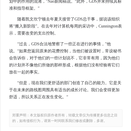
划中的作用的混淆，”Nao新闻稿说。“此外，GDS并未持续其标
准和指导框架。”
随着凯文坎宁顿去年夏天接管了GDS总干事，据说该组织
将“搬入新阶段”。在去年对计算机每周的采访中，Cunnington表
示，需要改变的支出控制。
“过去，GDS合法地警察了一些正在进行的事情，”他
说。“如果您返回原来的花费控制，当他们被设置时，常设秘书
会告诉你，对于他们的一些计划说不，它非常有用，因为他们
的计划并不像他们所做的那样形成，根据他们没有经验将它们
放在一起的事实。
“但是，现在我们更舒适的部门创造了自己的能力。它是关
于在未来的路线图周围具有适当的成长讨论。我们会变得更加
舒适，所以关系正在发生变化。“
郑重声明：本文版权归原作者所有，转载文章仅为传播更多信息之目
的，如有侵权行为，请第一时间联系我们修改或删除，多谢。