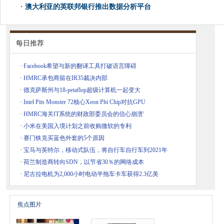
·
澳大利亚的英联邦银行推出数据分析平台
每日推荐
·
Facebook希望与新的翻译工具打破语言障碍
·
HMRC承包商留在IR35裁决内部
·
德克萨斯州与18-petaflop超级计算机一起变大
·
Intel Pits Monster 72核心Xeon Phi Chip对抗GPU
·
HMRC海关IT系统的财政部委员会的信心崩溃'
·
小米在美国入境计划之前收购微软的专利
·
赛门铁克买蓝色外套的5个原因
·
宝马与英特尔，移动式队伍，将自行车自行车到2021年
·
荷兰制造商转向SDN，以节省30％的网络成本
·
尼古拉电机为2,000小时电动半拖车卡车获得2.3亿美
焦点图片