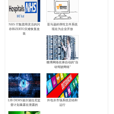
NHS IT集团用灵活的闪
亚马逊的弹性文件系统
存和ZERTO灾难恢复改
现在为企业开放
装
瞻博网络吹捧自动的“自
动驾驶网络”
LIB DEMS迪尔迪拉尼监
外包水市场系统启动和
督计划暴露在泄露的
运行