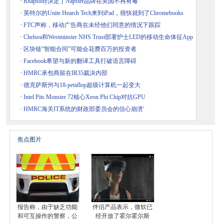
·
Rhapsody决定了Napster品牌在美国不再有毒
·
英特尔的Unite Hearch Tech来到iPad，很快就到了Chromebooks
·
FTC声称，移动广告商在未经他们同意的情况下跟踪
·
Chelsea和Westminster NHS Trust部署护士LED的移动生命体征App
·
区块链“智能合同”可能会花费百万的投资者
·
Facebook希望与新的翻译工具打破语言障碍
·
HMRC承包商留在IR35裁决内部
·
德克萨斯州与18-petaflop超级计算机一起变大
·
Intel Pits Monster 72核心Xeon Phi Chip对抗GPU
·
HMRC海关IT系统的财政部委员会的信心崩溃'
焦点图片
报告称，由于缺乏功能
伴侣产品表示，微软已
和可互操作的警察，公
经开放了霍尔霍尔斯