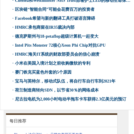
·
Chelsea和Westminster NHS Trust部署护士LED的移动生命体征App
·
区块链“智能合同”可能会花费百万的投资者
·
Facebook希望与新的翻译工具打破语言障碍
·
HMRC承包商留在IR35裁决内部
·
德克萨斯州与18-petaflop超级计算机一起变大
·
Intel Pits Monster 72核心Xeon Phi Chip对抗GPU
·
HMRC海关IT系统的财政部委员会的信心崩溃'
·
小米在美国入境计划之前收购微软的专利
·
赛门铁克买蓝色外套的5个原因
·
宝马与英特尔，移动式队伍，将自行车自行车到2021年
·
荷兰制造商转向SDN，以节省30％的网络成本
·
尼古拉电机为2,000小时电动半拖车卡车获得2.3亿美元的预订
每日推荐