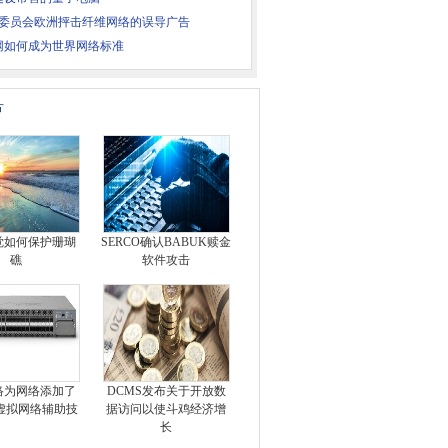
TH委员会欧洲抨击纤维网络的误导广告
网如何成为世界网络标准
片
觉如何保护珊瑚
SERCO确认BABUK赎金
礁
软件攻击
络为网络添加了
DCMS发布关于开放数
虚拟网络辅助技
据访问以使斗鸡经济增
长