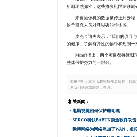
数据如何解决未来的健康挑战
析珊瑚礁弹性，这些摄像机跟踪珊瑚
电脑视觉如何保护珊瑚礁
来自摄像机的数据被传送到云端
ENEA推出5G MicroCore
给予研究人员对珊瑚礁的整体感。
BBC任命新的数字和技术领导
麦克金迪夫表示，“我们的项目
Codecov供应链攻击具有Solar
的健康，了解有弹性的物种和规划干
SERCO确认BABUK赎金软件
不寻常的Deakcry Ransomw
Mcniff指出，两个项目都接
Tata Communications增长了
整体保护努力的一部分。
荷兰语通过披露加密警察协作的
瞻博网络为网络添加了WAN，
郑重声明：本文版权归原作者所有，转载
微软和Singtel通过Azure St
系我们修改或删除，多谢。
政府任命数字领导角色并建立
相关新闻：
在微软的行业云战略内
·
电脑视觉如何保护珊瑚礁
DCMS发布关于开放数据访问
高通宣布Nuvia收购计划
·
SERCO确认BABUK赎金软件攻击
Asda袋子ex-marks和spencer c
·
瞻博网络为网络添加了WAN，虚
CityFibre将全纤维网络扩展