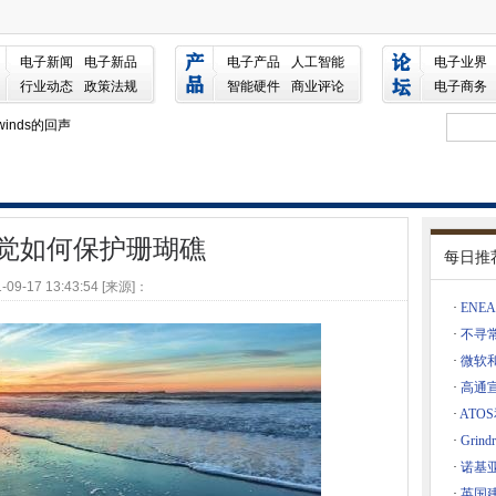
电子新闻
电子新品
电子产品
人工智能
电子业界
，以支持工业4.0的民营企业网络
行业动态
政策法规
智能硬件
商业评论
电子商务
者
winds的回声
攻击
are使用“罕见”的加密方法
IoT足迹
觉如何保护珊瑚礁
细节来指责英国的“损坏的信心”
每日推
虚拟网络辅助技术到网络组合
-09-17 13:43:54 [来源]：
ack队伍的团队
·
ENE
新的数字办事处
网络
·
不寻常的
·
微软和S
·
高通宣
以使斗鸡经济增长的报告
·
ATO
·
Gri
io
·
诺基
到彼得伯勒
·
英国