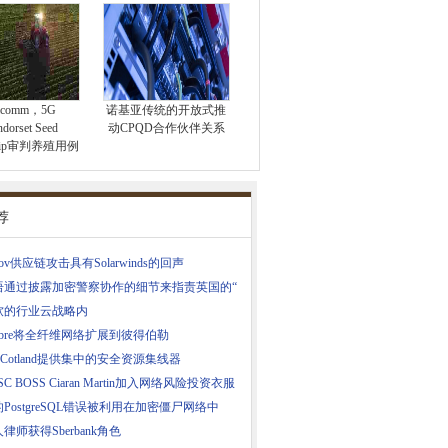
lcomm，5G
诺基亚传统的开放式推
dorset Seed
动CPQD合作伙伴关系
rship审判养殖用例
荐
cov供应链攻击具有Solarwinds的回声
语通过披露加密警察协作的细节来指责英国的“
软的行业云战略内
yFibre将全纤维网络扩展到彼得伯勒
r​​ Cotland提供集中的安全资源集线器
C BOSS Ciaran Martin加入网络风险投资衣服
PostgreSQL错误被利用在加密僵尸网络中
律师获得Sberbank角色