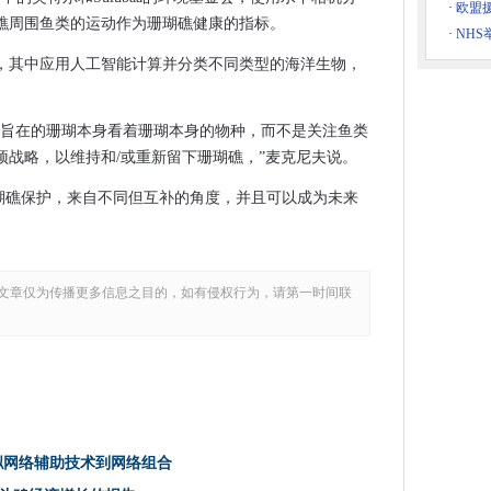
·
欧盟
礁周围鱼类的运动作为珊瑚礁健康的指标。
·
NH
，其中应用人工智能计算并分类不同类型的海洋生物，
，以支持工业4.0的民营企业网络
者
与旨在的珊瑚本身看着珊瑚本身的物种，而不是关注鱼类
winds的回声
预战略，以维持和/或重新留下珊瑚礁，”麦克尼夫说。
攻击
are使用“罕见”的加密方法
近珊瑚礁保护，来自不同但互补的角度，并且可以成为未来
IoT足迹
细节来指责英国的“损坏的信心”
虚拟网络辅助技术到网络组合
文章仅为传播更多信息之目的，如有侵权行为，请第一时间联
ack队伍的团队
新的数字办事处
以使斗鸡经济增长的报告
io
拟网络辅助技术到网络组合
到彼得伯勒