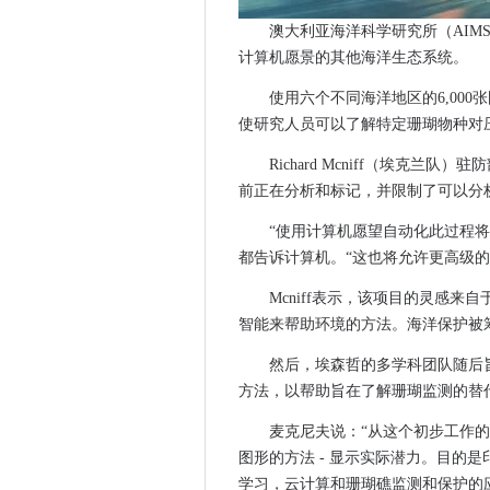
Qualcomm，5G Rowndorset
澳大利亚海洋科学研究所（AI
ATOS和HDF能量将以2023
计算机愿景的其他海洋生态系统。
近3000万英国移动用户遭受
使用六个不同海洋地区的6,000
Cyber​​ Cotland提供集中的
使研究人员可以了解特定珊瑚物种对
诺基亚传统的开放式推动CPQ
Richard Mcniff（埃克兰队）
Grindr投诉结果为9.6亿欧元G
前正在分析和标记，并限制了可以分
Nova在流媒体问题上投下光
前NCSC BOSS Ciaran Ma
“使用计算机愿望自动化此过程
CIO将SILED IT团队和工具
都告诉计算机。“这也将允许更高级的
诺基亚，关键桥无线伪造合作伙
Mcniff表示，该项目的灵感来自
指南狗数据策略导航组织视图
智能来帮助环境的方法。海洋保护被
争议的PostgreSQL错误被
然后，埃森哲的多学科团队随后
量子是几年之后，但今天可以
方法，以帮助旨在了解珊瑚监测的替
英国建设市售的量子电脑
麦克尼夫说：“从这个初步工作的
诺基亚粉笔起来新的芬兰5G获
图形的方法 - 显示实际潜力。目的
机器人律师获得Sberbank角色
学习，云计算和珊瑚礁监测和保护的