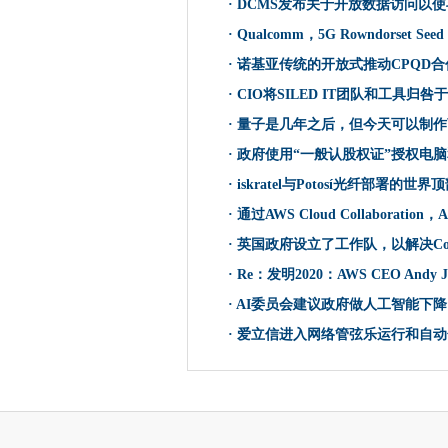
·
DCMS发布关于开放数据访问以
Qualcomm，5G Rowndorset
·
Qualcomm，5G Rowndorset Se
ATOS和HDF能量将以2023
·
诺基亚传统的开放式推动CPQD
近3000万英国移动用户遭受
·
CIO将SILED IT团队和工具归咎
Cyber​​ Cotland提供集中的
·
量子是几年之后，但今天可以制作
诺基亚传统的开放式推动CPQ
·
政府使用“一般认股权证”授权电
Grindr投诉结果为9.6亿欧元G
·
iskratel与Potosí光纤部署的世界
Nova在流媒体问题上投下光
前NCSC BOSS Ciaran Ma
·
通过AWS Cloud Collabora
CIO将SILED IT团队和工具
·
英国政府设立了工作队，以解决Comm
诺基亚，关键桥无线伪造合作伙
·
Re：发明2020：AWS CEO Andy
指南狗数据策略导航组织视图
·
AI委员会建议政府做人工智能下降
争议的PostgreSQL错误被
·
爱立信进入网络管弦乐运行和自动
量子是几年之后，但今天可以
英国建设市售的量子电脑
诺基亚粉笔起来新的芬兰5G获
机器人律师获得Sberbank角色