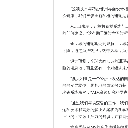
政府使用“一般认股权证”授权
FTTH委员会欧洲抨击纤维网
“这项技术与巧妙使用界面设计
EE Tops Rootmetrics UK 5G
么健康，我们应该重新种植的珊瑚是
欧盟援助资金用于培养“不负责
Mcniff表示，计算机视觉系统
iskratel与Potosí光纤部署的
的任何建议。“这有助于通过学习过
以太网如何成为世界网络标准
全世界的珊瑚礁受到威胁。世界
ServiceNow现在推出Azure的
下降，通过海洋热浪，热带风暴，海
NHS举报人隐私担忧传递给监
通过预测，全球大约75％的珊
通过AWS Cloud Collabo
险的栖息地，而且还有一个对经济未
Wi-Fi 6准备用于运营商网络部
英国宣布在数字付款的演变中
“澳大利亚是一个经济上发达的
第三方代码错误留下了Instag
的的发展将使世界各地的国家努力获
瑚礁系统宗旨，“AIM高级研究科学家Manuel
英国政府设立了工作队，以解决Com
新西兰央行IT系统在网络攻击
“通过我们与埃森哲的工作，我
公共部门IT领导者与数据基础
这种技术和高效的解决方案将为科学
审查贷款费用：政府在欧盟法
行业的可持续生产力的知识，并有助于在
Re：发明2020：AWS CEO A
埃森哲与AIMS的合作遵循菲律宾