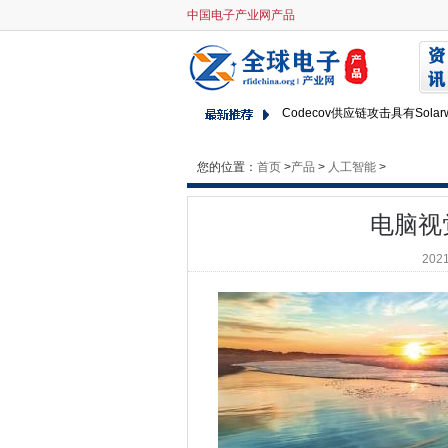
中国电子产业网产品
电脑视觉如何保护珊瑚礁
ENEA推出5G MicroCore
BBC任命新的数字和技术领导
Codecov供应链攻击具有Solar
SERCO确认BABUK赎金软件
您的位置：
首页
>
不寻常的Deakcry Ransomw
产品
>
人工智能
>
Tata Communications增长了
电脑视
荷兰语通过披露加密警察协作的
瞻博网络为网络添加了WAN，
2021
微软和Singtel通过Azure St
政府任命数字领导角色并建立
在微软的行业云战略内
DCMS发布关于开放数据访问
高通宣布Nuvia收购计划
Asda袋子ex-marks和spencer c
CityFibre将全纤维网络扩展