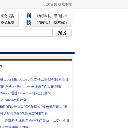
设为首页
收藏本站
研究报告
物联科技
通信技术
移动互联
消费电子
技术前沿
荐
A推出5G MicroCore，以支持工业4.0的民营企业
Deakcry Ransomware使用“罕见”的加密
ingtel通过Azure Stack队伍的团队
布Nuvia收购计划
S和HDF能量将以2023年建立“绿色氢气动力”数
ndr投诉结果为9.6亿欧元GDPR罚款
亚，关键桥无线伪造合作伙伴关系，以提供企业
建设市售的量子电脑