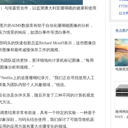
 Seed Partnership审判养殖用例
·
FT
MS）与埃森哲合作，以监测澳大利亚珊瑚礁的健康和使用
年建立“绿色氢气动力”数据中心
·
以太
归属中的信号问题
张图片的AIMS数据库有助于自动化珊瑚礁图像的分析，
安全资源集线器
焦点图
压力情景的响应，如漂白事件等漂白事件。
D合作伙伴关系
驻防部码头的快速创新总监Richard Mcniff表示，这些图像目
DPR罚款
析图像和最终减慢保存工作的规模。
线，因为能量需求飙升
rtin加入网络风险投资衣服
将为团队提供更快，更详细地向计算机标记图像，”每周
归咎于未对准
图像分析和规模。”
电脑视
伴关系，以提供企业CBRS
于Netflix上的追逐珊瑚纪录片。“我们正在寻找使用人工
的路径
筹集为团队内部个人兴趣领域，“他说。
利用在加密僵尸网络中
旨在涉及伙伴关系，随后开发了三种不同的计算机视觉
制作商业案例
代方法。
瞻博网
调查结果非常有前途，具有一个特定的实验 - 一种基于
胜
WAN，
是印象深刻，与码头结合使用，我们探讨了可能导致机器
应用的应用方面有重大步骤变化的领域。