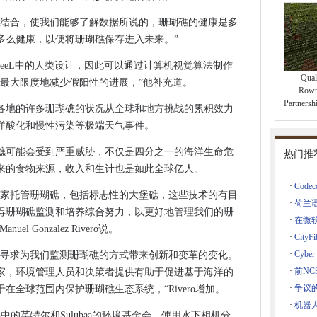
电脑和电话黑客是非法的
络的误导广告
相结合，使我们能够了解数据所说的，珊瑚礁的健康是多
调查
多么健康，以便将珊瑚礁保存进入未来。”
任的情报机构”在高科技监测中
与LeeL中的人类设计，因此可以通过计算机视觉算法制作
世界顶部
Qua
程最大限度地减少假阳性的进展，”他补充道。
Rown
Partne
各地的许多珊瑚礁的状况从全球和地方挑战的累积效力
平台
洋酸化和慢性污染等极端天气事件。
管机构，但竞选人员没有屏住呼吸
瑚礁可能会受到严重威胁，不仅是四分之一的海洋生命危
ration，ARM缩小全球数据中心的占地面积
热门推
来的食物来源，收入和生计也是如此全球亿人。
署
·
Code
保护现金的建议
国家托管珊瑚礁，包括标志性的大堡礁，这些技术的有目
·
荷兰
ram用户，以上帐户收购风险
得珊瑚礁监测和培养综合努力，以更好地管理我们的珊
·
在微
 Gonzalez Rivero说。
ms Tech'市场失败'
·
Cit
中突破
·
Cybe
们寻求为我们监测珊瑚礁的方式带来创新和变革的变化。
架构遗产斗争
·
前NCS
家，环境管理人员和决策者提供有助于促进基于海洋的
律上受到挑战的政府的税收政策
·
争议的
全球范围内保护珊瑚礁生态系统，“Rivero增加。
·
机器人
ndy Jassy重新定义混合云
中的英特尔和Sulubaa的环境基金会，使用水下相机分