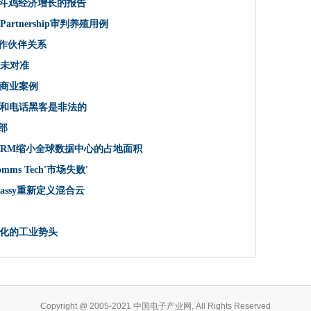
使斗鸡经济增长的报告
 Seed Partnership审判养殖用例
ed Partnership审判养殖用例
年建立“绿色氢气动力”数据中心
合作伙伴关系
归属中的信号问题
于未对准
安全资源集线器
商业案例
D合作伙伴关系
脑和电话黑客是非法的
DPR罚款
顶部
线，因为能量需求飙升
rtin加入网络风险投资衣服
tion，ARM缩小全球数据中心的占地面积
归咎于未对准
s Tech'市场失败'
伴关系，以提供企业CBRS
 Jassy重新定义混合云
的路径
利用在加密僵尸网络中
化的工业势头
制作商业案例
胜
Copyright @ 2005-2021 中国电子产业网, All Rights Reserved