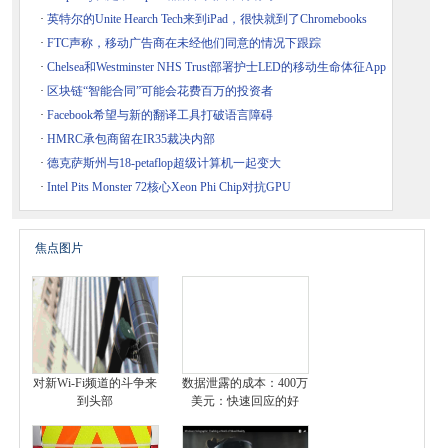
·
英特尔的Unite Hearch Tech来到iPad，很快就到了Chromebooks
·
FTC声称，移动广告商在未经他们同意的情况下跟踪
·
Chelsea和Westminster NHS Trust部署护士LED的移动生命体征App
·
区块链“智能合同”可能会花费百万的投资者
·
Facebook希望与新的翻译工具打破语言障碍
·
HMRC承包商留在IR35裁决内部
·
德克萨斯州与18-petaflop超级计算机一起变大
·
Intel Pits Monster 72核心Xeon Phi Chip对抗GPU
焦点图片
对新Wi-Fi频道的斗争来
数据泄露的成本：400万
到头部
美元：快速回应的好