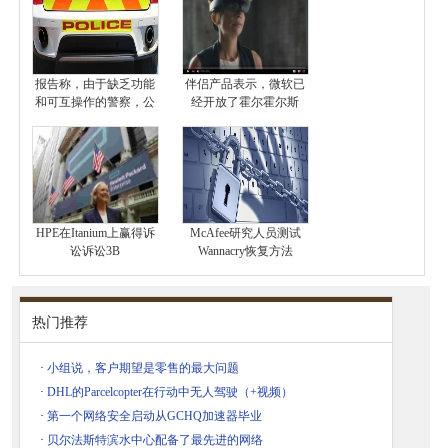
报告称，由于缺乏功能
伴侣产品表示，微软已
和可互操作的警察，公
经开放了霍尔霍尔斯
HPE在Itanium上赢得诉
McAfee研究人员测试
讼诉讼3B
Wannacry恢复方法
热门推荐
·
小组说，客户期望是零售的最大问题
·
DHL的Parcelcopter在行动中无人驾驶（+视频）
·
第一个网络安全启动从GCHQ加速器毕业
·
贝尔法斯特滨水中心配备了最先进的网络