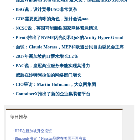
·
注意Windows 10管理员和开发人员：现在抓住KB 3163014
·
BSG说，设计宽带USO非常复杂
·
GDS需要更清晰的角色，预计会说nao
·
NCSC说，英国可能面临国家网络紧急情况
·
Pivot3推出了NVME闪光灯和QoS的Acuity Hyper-Groud
·
面试：Claude Moraes，MEP和欧盟公民自由委员会主席
·
2017年新加坡的IT薪水增长3.2％
·
PAC说，皇冠商业服务未能实现其潜力
·
威胁在沙特阿拉伯的网络部门增长
·
CIO采访：Martin Hofmann，大众网集团
·
ContainerX推出了新的企业集装箱平台
每日推荐
·
HPE在新加坡升空投资
·
Rhapsody决定了Napster品牌在美国不再有毒