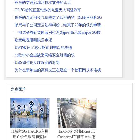
·
芬兰的交通部漂浮技术支持的四天
·
O2 5G齿轮直至伦敦的电源无人驾驶汽车
·
橙色的涅瓦河喷气机夺走了欧洲的第一款经营品牌5G
·
邮局与子公司定居法律纠纷，结束了20年的领先申请
·
一般选举看到英国政府推迟&apos;高风险&apos;5G技
·
欧元电视眼睛眼云市场
·
DWP概述了减少欺诈和错误的步骤
·
北欧中小企业缺乏网络安全所需的钱
·
DBS如何推动IT效率的限制
·
为什么新加坡的高科技正在建立一个物联网技术堆栈
焦点图片
11新的5G HACKS启用
Luxoft驱动到Microsoft
用户设备跟踪和监控
Connected车辆平台生态