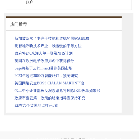
账户
热门推荐
·
新加坡落实了专注于技能和道德的国家AI战略
·
明智地呼唤技术产业，以缓慢的平等方法
·
政府将£40米注入单一登录NHS计划
·
英国在欧洲电子政府排名中获得低分
·
Sage将基于云的Intacct带到英国市场
·
2023年超过3000万智能路灯，预测研究
·
英国网络安全BOSS CIALAN MARTIN下台
·
劳工中小企业部长反演索赔党将废除IR35改革如果涉
·
政府审查云第一政策的结束指导应保持不变
·
EE在六个英国地点打开5克