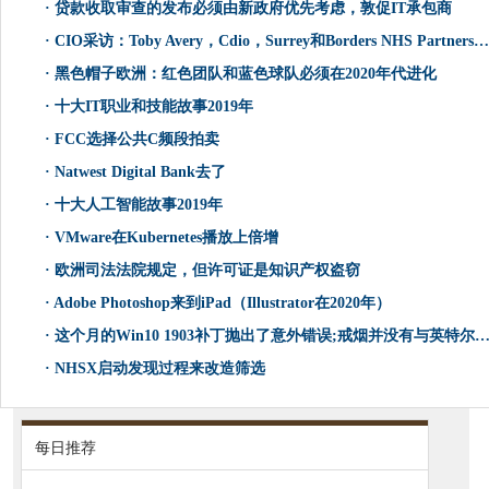
·
贷款收取审查的发布必须由新政府优先考虑，敦促IT承包商
·
CIO采访：Toby Avery，Cdio，Surrey和Borders NHS Partnership Foundation Trust
·
黑色帽子欧洲：红色团队和蓝色球队必须在2020年代进化
·
十大IT职业和技能故事2019年
·
FCC选择公共C频段拍卖
·
Natwest Digital Bank去了
·
十大人工智能故事2019年
·
VMware在Kubernetes播放上倍增
·
欧洲司法法院规定，但许可证是知识产权盗窃
·
Adobe Photoshop来到iPad（Illustrator在2020年）
·
这个月的Win10 1903补丁抛出了意外错误;戒烟并没有与英特尔视频驱动程序发挥得很好
·
NHSX启动发现过程来改造筛选
每日推荐