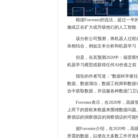
贷款收取审查的发布必须由新政
英国在欧洲电子政府排名中获
根据Forrester的说法，超
十大宽带故事2019年
施或正在扩大或升级他们的人工智能（
邮局与子公司定居法律纠纷，结
CIO采访：Toby Avery，Cdio，Sur
该分析公司预测，将机器人过程自
块相结合，例如文本分析和机器学习，
Sage将基于云的Intacct带到
澳大利亚的Fenner Dunlop D
但是，在其预测2020中：福雷
一般选举看到英国政府推迟'高风
机器学习模型或获得任何AI价值之前
黑色帽子欧洲：红色团队和蓝色
报告的作者写道：“数据科学家
2023年超过3000万智能路灯
数据。数据湖泊，数据工程师和数据
谷歌在2020年推出银行账户
合中获取数据，并说服各种数据门卫
欧元电视眼睛眼云市场
Forrester表示，在2020
十大IT职业和技能故事2019年
上而下的授权来救援来围绕数据问题。
英国网络安全BOSS CIALAN M
察倡议的洞察倡议的洞察倡议的可能性
巴士开放数据门户网站于2020
据Forrester介绍，在202
DWP概述了减少欺诈和错误的
所需的数据，以便在大多数工作开发
FCC选择公共C频段拍卖