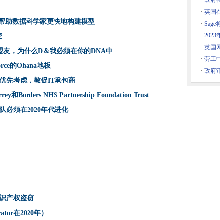
·
政府将
终于进入了焦点
·
英国
，以帮助数据科学家更快地构建模型
以帮助数据科学家更快地构建模型
·
Sag
多的风险
·
202
变
Sects安全性
·
英国网
如何成为盟友，为什么D＆我必须在你的DNA中
律战斗中获得了最佳协议
·
劳工
orce的Ohana地板
速演变
·
政府
优先考虑，敦促IT承包商
的国家AI战略
和Borders NHS Partnership Foundation Trust
设备跟踪和监控
必须在2020年代进化
四天
男人如何成为盟友，为什么D＆我必须在你的DNA中
的平等方法
nnected车辆平台生态系统
人驾驶汽车
esforce的Ohana地板
S计划
识产权盗窃
的批准，以审查IR35改革
trator在2020年）
的第一款经营品牌5G智能手机