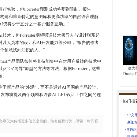
废除IR35改革如果涉及权力
行实验，但Forrester预测成功将受到限制。报告
的数据保护
先构建和垂直特定的意图库和更高功率的自然语言理解
话AI仍将少于五分之一客户服务互动。“
需的钱
技术，但Forrester期望强调技术领导人与设计联系起
导应保持不变
gle对以人为本的设计和AI开发能力等公司，”报告的作者
通信陷入困境
个领域找到知识的人。”
gle的Gmail产品团队如何将其技能集中在对用户反馈的技术中
澳大利
OZ向导”原型的方法等方法。根据Forrester，这些
Dunlop
题。
cemax为数字维护提供电源
于新产品的“外观”，而不是通过AI周围的产品设计。
立一个物联网技术堆栈
职位发布将提及两个领域和许多AI-LED设计工作之间的连
倍增
热门推
5G准备
·
中文
文章仅为传播更多信息之目的，如有侵权行为，请第一时间联
·
新加
ice Hybrid提供
·
明智
是知识产权盗窃