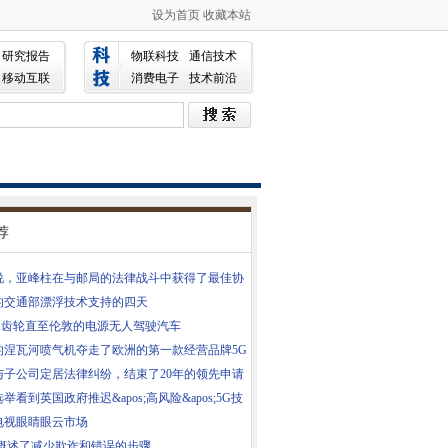
设为首页
收藏本站
研究报告
物联科技
通信技术
移动互联
消费电子
技术前沿
荐
说，亚峰柱在与邮局的法律战斗中获得了最佳协
的交通部漂浮技术支持的四天
5G齿轮直至伦敦的电源无人驾驶汽车
的涅瓦河喷气机夺走了欧洲的第一款经营品牌5G
与子公司定居法律纠纷，结束了20年的领先申请
举看到英国政府推迟&apos;高风险&apos;5G技
电视眼睛眼云市场
P概述了减少欺诈和错误的步骤