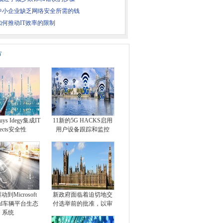
中小企业缺乏网络安全所需的钱
如何推动IT效率的限制
片
Buys Idegy集成IT
11新的5G HACKS启用
ects安全性
用户设备跟踪和监控
驱动到Microsoft
新政府面临着迫切地交
cted车辆平台生态
付选举前的批准，以审
系统