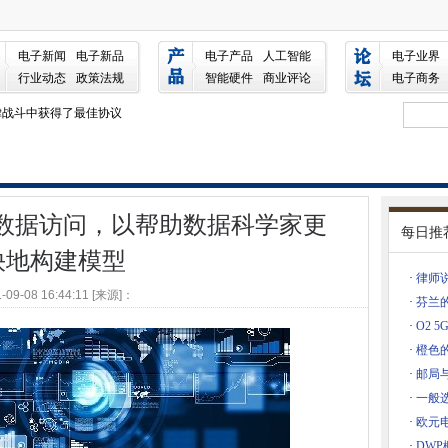
，以帮助数据科学家更快地构建模型
电子新闻
电子新品
电子产品
人工智能
电子业界
多的风险
行业动态
政策法规
智能硬件
商业评论
电子商务
Sects安全性
律战斗中获得了最佳协议
速演变
的国家AI战略
设备跟踪和监控
解数据访问，以帮助数据科学家更
四天
每日推
男人如何成为盟友，为什么D＆我必须在你的DNA中
快地构建模型
的平等方法
·
律师
-09-08 16:44:11 [来源]：
nnected车辆平台生态系统
·
芬兰
·
O2 
人驾驶汽车
·
橙色
esforce的Ohana地板
·
邮局
S计划
·
一般选
的批准，以审查IR35改革
·
欧元
的第一款经营品牌5G智能手机
·
DW