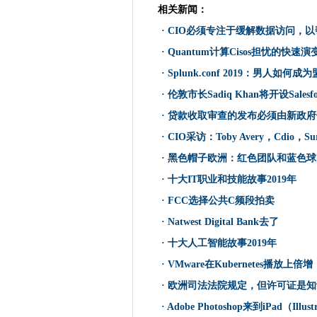
谷歌的宏伟Chrome OS计划
相关新闻：
CIO必须专注于缓解数据访问
·
CIO必须专注于缓解数据访问，
中文用户比英国人或美国人更
·
Quantum计算Cisos担忧的快速演
Tenable Buys Idegy集成IT和
·
Splunk.conf 2019：男人
律师说，亚峰柱在与邮局的法
·
伦敦市长Sadiq Khan将开设Salesf
Quantum计算Cisos担忧的快
·
贷款收取审查的发布必须由新政府
新加坡落实了专注于技能和道德
·
CIO采访：Toby Avery，Cdio，Surrey
11新的5G HACKS启用用户
·
黑色帽子欧洲：红色团队和蓝色球队
芬兰的交通部漂浮技术支持的
Splunk.conf 2019：
·
十大IT职业和技能故事2019年
明智地呼唤技术产业，以缓慢
·
FCC选择公共C频段拍卖
Luxoft驱动到Microsoft Co
·
Natwest Digital Bank去了
O2 5G齿轮直至伦敦的电源无
·
十大人工智能故事2019年
伦敦市长Sadiq Khan将开设Sal
·
VMware在Kubernetes播放上倍增
政府将£40米注入单一登录NH
·
欧洲司法法院规定，但许可证是知
新政府面临着迫切地交付选举前
·
Adobe Photoshop来到iPad（Illus
橙色的涅瓦河喷气机夺走了欧洲