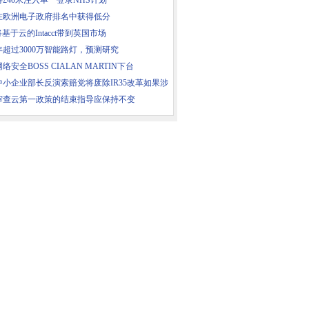
£40米注入单一登录NHS计划
在欧洲电子政府排名中获得低分
e将基于云的Intacct带到英国市场
3年超过3000万智能路灯，预测研究
络安全BOSS CIALAN MARTIN下台
中小企业部长反演索赔党将废除IR35改革如果涉
审查云第一政策的结束指导应保持不变