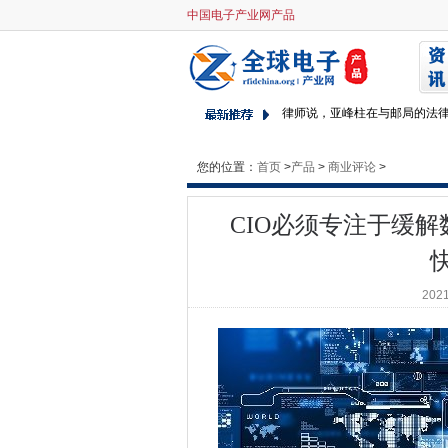
中国电子产业网产品
CIO必须专注于缓解数据访问
中文用户比英国人或美国人更
Tenable Buys Idegy集成IT和
律师说，亚峰柱在与邮局的法
Quantum计算Cisos担忧的快
新加坡落实了专注于技能和道德
您的位置：
首页
>
产品
>
商业评论
>
11新的5G HACKS启用用户
CIO必须专注于缓
芬兰的交通部漂浮技术支持的
Splunk.conf 2019：
明智地呼唤技术产业，以缓慢
2021
Luxoft驱动到Microsoft Co
O2 5G齿轮直至伦敦的电源无
伦敦市长Sadiq Khan将开设Sal
政府将£40米注入单一登录NH
新政府面临着迫切地交付选举前
橙色的涅瓦河喷气机夺走了欧洲