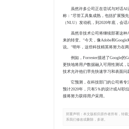
劳工中小企业部长反演索赔党将
虽然许多公司正在尝试与对话AI进
Druva眼睛对物联网工作负载
称：“尽管工具集成熟，包括扩展预
（NLU）发动机，到2020年底，会
北欧中小企业缺乏网络安全所
Natwest Digital Bank去了
虽然非技术公司将继续部署这种AI
政府审查云第一政策的结束指
来的转变。“今天，像Adobe和Goo
较小企业的工作人员通过差的
说。“明年，这些科技精英将努力在两
DBS如何推动IT效率的限制
例如，Forrester描述了Goo
十大人工智能故事2019年
更快地将用户数据融入可用性测试，以及“
EE在六个英国地点打开5克
技术允许他们早先快速学习和表面问
瑞士包装制造商用GE和Servi
它预测，在科技部门的公司将专注
为什么新加坡的高科技正在建
预计2020年，只有5％的设计或AI
VMware在Kubernetes播放上
接将努力获得用户采用。
技术联盟声称伦敦自治市镇缺乏
ililtechs帮助传统的球员区分
郑重声明：本文版权归原作者所有，转载
VMware读取内部部署和AS-Serv
系我们修改或删除，多谢。
欧洲司法法院规定，但许可证