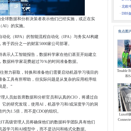
府优先考虑，敦促IT承包商
·
北欧
得低分
·
DBS
过一半的全球数据和分析决策者表示他们已经实施，或正在实
AI）的实施。
束了20年的领先申请人的战斗
焦点图
rey和Borders NHS Partnership Foundation Trust
动化（RPA）的智能流程自动化（IPA）与务实AI构建
将于四分之一的财富5000家公司部署。
英国市场
itches磁带备份云
斯特表示人工智能报告，数据科学家在他们甚至开始建立
险'5G技术供应商审查
，数据科学家花费超过70％的时间准备数据。
球队必须在2020年代进化
Tenable 
往往努力获取，转换和准备他们需要启动机器学习项目的
，预测研究
和S
准备工具有所帮助，但实际问题是从复杂的应用程序组
说是。“
年，高级管理人员如首席数据和分析官员和认真的CIO，将通过自
它的研究发现，使用AI，机器学习和/或深度学习的洞
ARTIN下台
约为1.5倍，而不是CDO的组织。
Luxoft
年1月开始
Conne
0年，高级IT高级管理人员将确保他们的数据科学团队具有他们
步骤
机器学习和AI模型中，而不是访问和格式化数据。