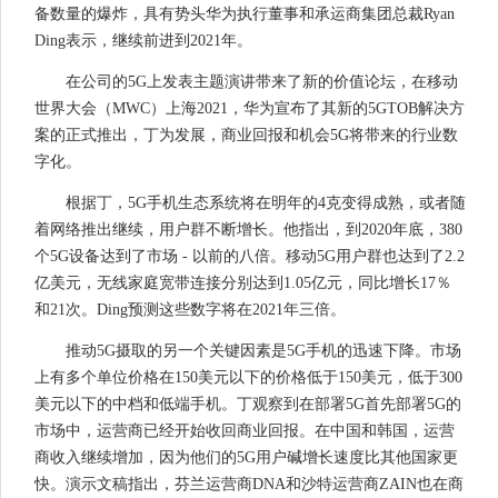
备数量的爆炸，具有势头华为执行董事和承运商集团总裁Ryan
Ding表示，继续前进到2021年。
在公司的5G上发表主题演讲带来了新的价值论坛，在移动
世界大会（MWC）上海2021，华为宣布了其新的5GTOB解决方
案的正式推出，丁为发展，商业回报和机会5G将带来的行业数
字化。
根据丁，5G手机生态系统将在明年的4克变得成熟，或者随
着网络推出继续，用户群不断增长。他指出，到2020年底，380
个5G设备达到了市场 - 以前的八倍。移动5G用户群也达到了2.2
亿美元，无线家庭宽带连接分别达到1.05亿元，同比增长17％
和21次。Ding预测这些数字将在2021年三倍。
推动5G摄取的另一个关键因素是5G手机的迅速下降。市场
上有多个单位价格在150美元以下的价格低于150美元，低于300
美元以下的中档和低端手机。丁观察到在部署5G首先部署5G的
市场中，运营商已经开始收回商业回报。在中国和韩国，运营
商收入继续增加，因为他们的5G用户碱增长速度比其他国家更
快。演示文稿指出，芬兰运营商DNA和沙特运营商ZAIN也在商