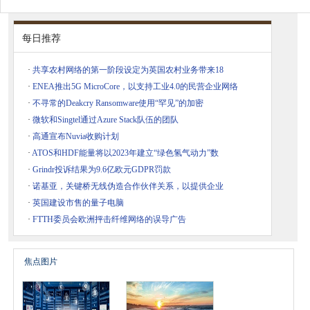
每日推荐
·
共享农村网络的第一阶段设定为英国农村业务带来18
·
ENEA推出5G MicroCore，以支持工业4.0的民营企业网络
·
不寻常的Deakcry Ransomware使用“罕见”的加密
·
微软和Singtel通过Azure Stack队伍的团队
·
高通宣布Nuvia收购计划
·
ATOS和HDF能量将以2023年建立“绿色氢气动力”数
·
Grindr投诉结果为9.6亿欧元GDPR罚款
·
诺基亚，关键桥无线伪造合作伙伴关系，以提供企业
·
英国建设市售的量子电脑
·
FTTH委员会欧洲抨击纤维网络的误导广告
焦点图片