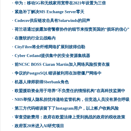
·
华为：移动5G和无线家用宽带在2021年设置为三倍
·
紧急补丁解决MS Exchange Server零天
·
Codecov供应链攻击具有Solarwinds的回声
·
荷兰语通过披露加密警察协作的细节来指责英国的“损坏的信心”
·
在微软的行业云战略内
·
CityFibre将全纤维网络扩展到彼得伯勒
·
Cyber​​ Cotland提供集中的安全资源集线器
·
前NCSC BOSS Ciaran Martin加入网络风险投资衣服
·
争议的PostgreSQL错误被利用在加密僵尸网络中
·
机器人律师获得Sberbank角色
·
欧盟援助资金用于培养“不负责任的情报机构”在高科技监测中
·
NHS举报人隐私担忧传递给监管机构，但竞选人员没有屏住呼吸
·
第三方代码错误留下了Instagram用户，以上帐户收购风险
·
审查贷款费用：政府在欧盟法律上受到挑战的政府的税收政策
·
政府泵20米进入AI研究项目