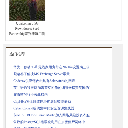
Qualcomm，5G
Rowndorset Seed
Partnership审判养殖用例
热门推荐
·
华为：移动5G和无线家用宽带在2021年设置为三倍
·
紧急补丁解决MS Exchange Server零天
·
Codecov供应链攻击具有Solarwinds的回声
·
荷兰语通过披露加密警察协作的细节来指责英国的“
·
在微软的行业云战略内
·
CityFibre将全纤维网络扩展到彼得伯勒
·
Cyber​​ Cotland提供集中的安全资源集线器
·
前NCSC BOSS Ciaran Martin加入网络风险投资衣服
·
争议的PostgreSQL错误被利用在加密僵尸网络中