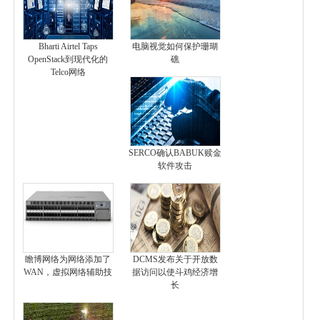
Bharti Airtel Taps
电脑视觉如何保护珊瑚
OpenStack到现代化的
礁
Telco网络
SERCO确认BABUK赎金
软件攻击
瞻博网络为网络添加了
DCMS发布关于开放数
WAN，虚拟网络辅助技
据访问以使斗鸡经济增
长