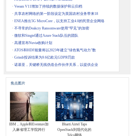
·
Veeam V11增加了持续的数据保护和云归档
·
共享农村网络的第一阶段设定为英国农村业务带来18
·
ENEA推出5G MicroCore，以支持工业4.0的民营企业网络
·
不寻常的Deakcry Ransomware使用“罕见”的加密
·
微软和Singtel通过Azure Stack队伍的团队
·
高通宣布Nuvia收购计划
·
ATOS和HDF能量将以2023年建立“绿色氢气动力”数
·
Grindr投诉结果为9.6亿欧元GDPR罚款
·
诺基亚，关键桥无线伪造合作伙伴关系，以提供企业
焦点图片
IBM，Apple和Eventure加
Bharti Airtel Taps
入麻省理工学院跨行
OpenStack到现代化的
Telco网络