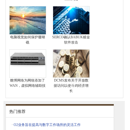
电脑视觉如何保护珊瑚
SERCO确认BABUK赎金
礁
软件攻击
瞻博网络为网络添加了
DCMS发布关于开放数
WAN，虚拟网络辅助技
据访问以使斗鸡经济增
长
热门推荐
·
O2业务旨在提高与数字工作场所的灵活工作