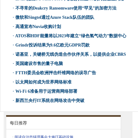
·
不寻常的Deakcry Ransomware使用“罕见”的加密方法
·
微软和Singtel通过Azure Stack队伍的团队
·
高通宣布Nuvia收购计划
·
ATOS和HDF能量将以2023年建立“绿色氢气动力”数据中心
·
Grindr投诉结果为9.6亿欧元GDPR罚款
·
诺基亚，关键桥无线伪造合作伙伴关系，以提供企业CBRS
·
英国建设市售的量子电脑
·
FTTH委员会欧洲抨击纤维网络的误导广告
·
以太网如何成为世界网络标准
·
Wi-Fi 6准备用于运营商网络部署
·
新西兰央行IT系统在网络攻击中突破
每日推荐
·
阅读自治市镇理事会大修IT基础设施