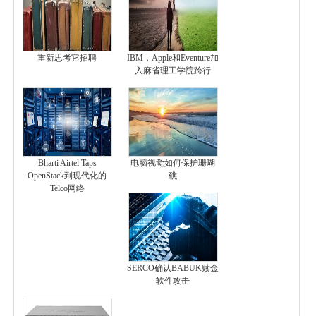
重新思考它招聘
IBM，Apple和Eventure加
入麻省理工学院跨行
Bharti Airtel Taps
电脑视觉如何保护珊瑚
OpenStack到现代化的
礁
Telco网络
SERCO确认BABUK赎金
软件攻击