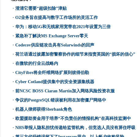
·
澄清它需要“超级扣除”津贴
·
O2业务旨在提高与数字工作场所的灵活工作
·
华为：移动5G和无线家用宽带在2021年设置为三倍
·
紧急补丁解决MS Exchange Server零天
·
Codecov供应链攻击具有Solarwinds的回声
·
荷兰语通过披露加密警察协作的细节来指责英国的“损坏的信心”
·
在微软的行业云战略内
·
CityFibre将全纤维网络扩展到彼得伯勒
·
Cyber​​ Cotland提供集中的安全资源集线器
·
前NCSC BOSS Ciaran Martin加入网络风险投资衣服
·
争议的PostgreSQL错误被利用在加密僵尸网络中
·
机器人律师获得Sberbank角色
·
欧盟援助资金用于培养“不负责任的情报机构”在高科技监测中
·
NHS举报人隐私担忧传递给监管机构，但竞选人员没有屏住呼吸
·
第三方代码错误留下了Instagram用户，以上帐户收购风险