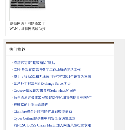
瞻博网络为网络添加了
WAN，虚拟网络辅助技
热门推荐
·
澄清它需要“超级扣除”津贴
·
O2业务旨在提高与数字工作场所的灵活工作
·
华为：移动5G和无线家用宽带在2021年设置为三倍
·
紧急补丁解决MS Exchange Server零天
·
Codecov供应链攻击具有Solarwinds的回声
·
荷兰语通过披露加密警察协作的细节来指责英国的“
·
在微软的行业云战略内
·
CityFibre将全纤维网络扩展到彼得伯勒
·
Cyber​​ Cotland提供集中的安全资源集线器
·
前NCSC BOSS Ciaran Martin加入网络风险投资衣服