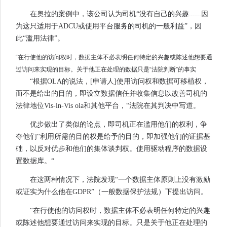
在奥拉的案例中，该公司认为司机“没有自己的兴趣......因
为这只适用于ADCU或使用平台服务的司机的一般利益”，因
此“滥用法律”。
“在行使他的访问权时，数据主体不必表明任何特定的兴趣或陈述他想要通
过访问来实现的目标。关于他正在处理的数据只是“法院判断”的事实
“根据OLA的说法，[申请人]使用访问权和数据可移植权，
而不是给出的目的，即设立数据信任并收集信息以改善司机的
法律地位Vis-in-Vis ola和其他平台，“法院在其判决中写道。
优步做出了类似的论点，即司机正在滥用他们的权利，争
夺他们“利用所需的目的权是给予的目的，即加强他们的证据基
础，以反对优步和他们的集体谈判权。使用驱动程序的数据设
置数据库。“
在这两种情况下，法院发现“一个数据主体原则上没有激励
或证实为什么他在GDPR”（一般数据保护法规）下提出访问。
“在行使他的访问权时，数据主体不必表明任何特定的兴趣
或陈述他想要通过访问来实现的目标。只是关于他正在处理的