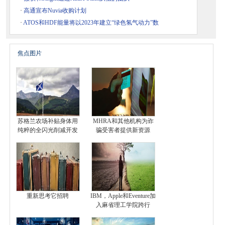
·
高通宣布Nuvia收购计划
·
ATOS和HDF能量将以2023年建立“绿色氢气动力”数
焦点图片
苏格兰农场补贴身体用
MHRA和其他机构为诈
纯粹的全闪光削减开发
骗受害者提供新资源
重新思考它招聘
IBM，Apple和Eventure加
入麻省理工学院跨行