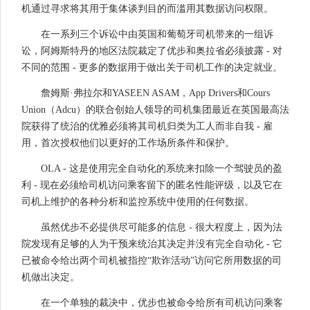
机通过寻求将其用于集体谈判目的而滥用其数据访问权限。
在一系列三个诉讼中由英国和葡萄牙司机带来的一组诉
讼，阿姆斯特丹的地区法院裁定了优步和奥拉省必须披露 - 对
不同的范围 - 更多的数据用于做出关于司机工作的决定就业。
詹姆斯·弗拉尔和YASEEN ASAM，App Drivers和Cours
Union（Adcu）的联合创始人领导的司机集团最近在英国最高法
院获得了统治的优雅必须将其司机归类为工人而非自我 - 雇
用，首次授权他们以更好的工作场所条件和保护。
OLA - 这是使用完全自动化的系统来扣除一个驾驶员的盈
利 - 现在必须给司机访问乘客留下的匿名性能评级，以及它在
司机上维护的各种分析和监控系统中使用的任何数据。
虽然优步不必提供尽可能多的信息 - 很大程度上，因为法
院发现有足够的人为干预来统治其决定并没有完全自动化 - 它
已被命令给出两个司机被指控“欺诈活动”访问它所用数据的司
机做出决定。
在一个单独的裁决中，优步也被命令给所有司机访问乘客