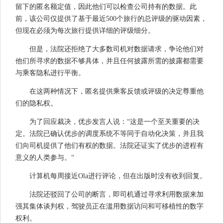
留下的匿名额定值，因此他们可以检查公司持有的数据。此
前，该公司仅提供了基于最近500个旅行的总评级的驱动因素，
但现在必须为每次旅行提供详细的评级细分。
但是，法院还拒绝了大多数司机对数据请求，争论他们对
他们所寻求的数据不够具体，并且任何披露所需的披露都需要
与乘客隐私进行平衡。
在这两种情况下，匿名提供乘客反馈或评级的决定尊重他
们的隐私权。
为了回应裁决，优步发言人说：“这是一个至关重要的决
定。法院已确认优步的调度系统不等同于自动化决策，并且我
们向司机提供了他们有权的数据。法院还证实了优步的进程有
意义的人类参与。“
计算机每周接近Ola进行评论，但在出版时没有收到回复。
法院还驳回了公司的断言，即司机通过寻求利用数据来加
强其集体谈判权，驾驶员正在滥用数据访问和可移植性的数字
权利。