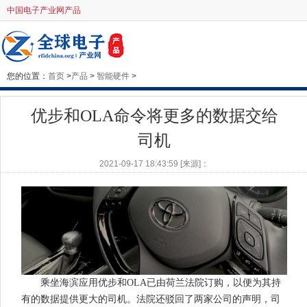
中国电子产业网产品
您的位置：
首页
>
产品
>
智能硬件
>
优步和OLA命令将更多的数据交给
司机
2021-09-17 18:43:59 [来源]：
乘坐海滨应用优步和OLA已由荷兰法院订购，以便为其持
有的数据提供更大的司机。法院还驳回了两家公司的声明，司