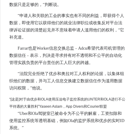
数据只是足够的，“判断说。
“申请人和关联的工会的事实也有不同的利益，即获得个人
数据，即使用它以获得他们的就业法律职位或收集反对平台法
律诉讼证据的清楚起见并不意味着申请人滥用他们的权利，“它
补充道。
Farrar也是Worker信息交换总监 - Adcu希望代表司机管理的
数据信任 - 表示，判决是寻求持有对不透明和不公平的自动化
管理实践负责的平台责任的工人巨大的跨越。
“法院完全拒绝了优步和奥拉对工人权利的论据，以集体组
织他们的数据，并与工人信息交换建立数据信任作为滥用数据
访问权限，”他说。
“[这是]对于由优步和OLA使用压迫电子监控系统的UNTER和OLA进行不公
平待遇的大量胜利”Yaseen Aslam，App Divers和Courier联盟
“Uber和Ola驾驶室已被命令为不公平的解雇，工资扣除和
使用监控系统等透明基础，例如Ola的监护系统和优步的实时ID
系统。”