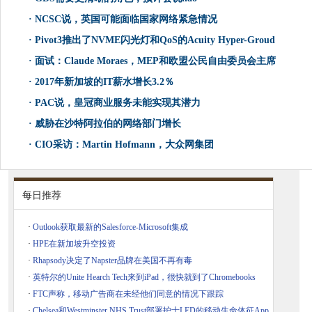
·
NCSC说，英国可能面临国家网络紧急情况
·
Pivot3推出了NVME闪光灯和QoS的Acuity Hyper-Groud
·
面试：Claude Moraes，MEP和欧盟公民自由委员会主席
·
2017年新加坡的IT薪水增长3.2％
·
PAC说，皇冠商业服务未能实现其潜力
·
威胁在沙特阿拉伯的网络部门增长
·
CIO采访：Martin Hofmann，大众网集团
每日推荐
·
Outlook获取最新的Salesforce-Microsoft集成
·
HPE在新加坡升空投资
·
Rhapsody决定了Napster品牌在美国不再有毒
·
英特尔的Unite Hearch Tech来到iPad，很快就到了Chromebooks
·
FTC声称，移动广告商在未经他们同意的情况下跟踪
·
Chelsea和Westminster NHS Trust部署护士LED的移动生命体征App