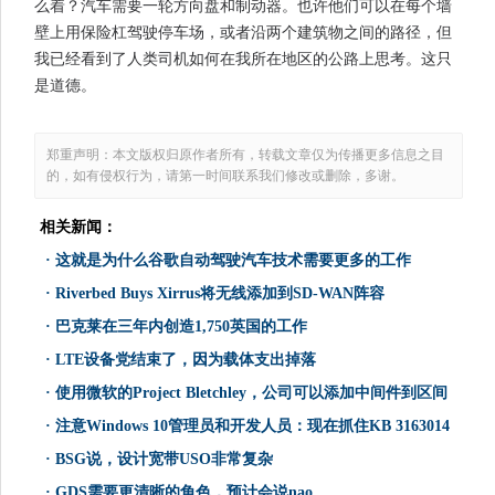
么着？汽车需要一轮方向盘和制动器。也许他们可以在每个墙
壁上用保险杠驾驶停车场，或者沿两个建筑物之间的路径，但
我已经看到了人类司机如何在我所在地区的公路上思考。这只
是道德。
郑重声明：本文版权归原作者所有，转载文章仅为传播更多信息之目
的，如有侵权行为，请第一时间联系我们修改或删除，多谢。
相关新闻：
·
这就是为什么谷歌自动驾驶汽车技术需要更多的工作
·
Riverbed Buys Xirrus将无线添加到SD-WAN阵容
·
巴克莱在三年内创造1,750英国的工作
·
LTE设备党结束了，因为载体支出掉落
·
使用微软的Project Bletchley，公司可以添加中间件到区间
·
注意Windows 10管理员和开发人员：现在抓住KB 3163014
·
BSG说，设计宽带USO非常复杂
·
GDS需要更清晰的角色，预计会说nao