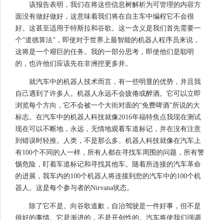
该报告表明，我们在将这些信息树解析为可管理的内容方
面没有做好做好，这意味着我们将在自主车中编程它不会很
好。这甚至适用于特斯拉和谷歌。这一含义是我们首先需要一
个“道德算法”，即使对于世界上最智能的机器人程序员来说，
这将是一个艰巨的任务。我的一部分思考，即使他们是聪明
的，也许他们应该先在非洲挖更多井。
就汽车中的机器人技术而言，有一些明显的优势，并且我
自己遇到了许多人。机器人永远不会疲倦或醉酒。它可以立即
浏览每个方向，它不会被一个大街对面的“免费啤酒”所说的大
标志。在汽车中的机器人科技就像2016年福特焦点我现在测试
现在可以不断地，永远，无情地观看车道标记，并在没有注意
到错误时轻推。人类，不是那么多。机器人科技就像在汽车上
有100个不同的人一样，所有人都在寻找车周围的问题，所有警
惕危险，盯着车道标记和寻找其他车。随着所连接的汽车革命
的进展，我车内的100个机器人将连接到您的汽车中的100个机
器人。这是每个参与者的Nirvana状态。
除了它不是。向谷歌道歉，自治驾驶是一件好事，但不是
很好的事情。它是渐进的，不是开创性的。汽车将使我们强调