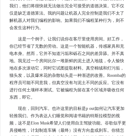
我们，他们将很快就无法做出完全可接受的道德决策。它不仅
仅是缺乏道德算法。我的问题让机器人完全控制是我们不太了
解机器人对我们编程的影响。如果我们不编程某种行为，则不
会发生这种行为。
这是一个例子。让我们说你在客厅里使用房间。好工作，
你已经节省了无数的劳动。这是一个智能机器，传感家具和充
电本身。然而，它并不知道污垢和砾石之间的差异舔。并不真
地。我见过一个房间比尔一堆新鲜的泥土进入地毯，令人愉快
地在多次滚动它，同时它试图提取材料。真空棉绒和灯污垢，
猫头发，以及爆米花的杂散钻头是一种渐进的改善。Roomba的
程序员可能不同意我，但真空没有与泥土不同的反应。它没有
进行任何土壤样本测试。它被编程为留在某个区域并吸收任何
东西，即它。
现在，回到汽车。也许这里的目标是p out如何让汽车更加
轻推我们。作为表达人们睡觉和阅读书籍的特斯拉模型的视
频，这不是Elon Musk希望人们使用自主驾驶功能。谷歌似乎更
具侵略性，计划制造车辆（最终）没有方向盘或刹车。你猜怎